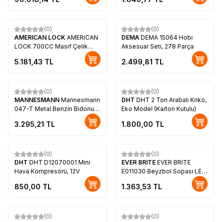
(0)
(0)
AMERICAN LOCK
AMERICAN
DEMA
DEMA 15064 Hobi
LOCK 700CC Masif Çelik
Aksesuar Seti, 278 Parça
Asma Kilit, 63.5mm
5.181,43
TL
2.499,81
TL
(0)
(0)
MANNESMANN
Mannesmann
DHT
DHT 2 Ton Arabalı Kriko,
047-T Metal Benzin Bidonu,
Eko Model (Karton Kutulu)
20Litre
3.295,21
TL
1.800,00
TL
(0)
(0)
DHT
DHT D12070001 Mini
EVER BRITE
EVER BRITE
Hava Kompresörü, 12V
E011030 Beyzbol Sopası LED
El Feneri, 42cm
850,00
TL
1.363,53
TL
(0)
(0)