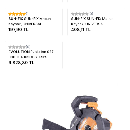
Tükendi
Tükendi
(1)
(0)
SUN-FIX
SUN-FIX Macun
SUN-FIX
SUN-FIX Macun
Kaynak, UNIVERSAL
Kaynak, UNIVERSAL
VERWENDBAR (40gr)
197,90
TL
VERWENDBAR, 100gr
408,11
TL
Tükendi
(0)
EVOLUTION
Evolution 027-
0003C R185CCS Daire
Testere, 185mm
9.828,80
TL