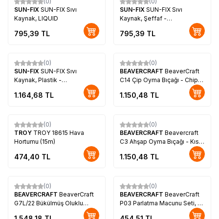
(0)
(0)
SUN-FIX
SUN-FIX Sıvı
SUN-FIX
SUN-FIX Sıvı
Kaynak, LIQUID
Kaynak, Şeffaf -
TRANSPARENT
795,39
TL
795,39
TL
(0)
(0)
SUN-FIX
SUN-FIX Sıvı
BEAVERCRAFT
BeaverCraft
Kaynak, Plastik -
C14 Çip Oyma Bıçağı - Chip
PLASTIKBOND
Carving
1.164,68
TL
1.150,48
TL
(0)
(0)
TROY
TROY 18615 Hava
BEAVERCRAFT
Beavercraft
Hortumu (15m)
C3 Ahşap Oyma Bıçağı - Kısa
Sloyd
474,40
TL
1.150,48
TL
(0)
(0)
BEAVERCRAFT
BeaverCraft
BEAVERCRAFT
BeaverCraft
G7L/22 Bükülmüş Oluklu
P03 Parlatma Macunu Seti, 3
Ahşap Oyma Iskarpelası,
Parça
1.548,18
TL
454,51
TL