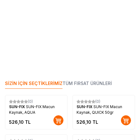
(0)
(0)
TROY
TROY 22256 Bits Uç
TROY
TROY 24023 USB Girişli
Seti (PH2x50mm, 100Adet)
Üçlü Grup Priz ve Uzatma
Kablosu
752,78
TL
346,56
TL
SİZİN İÇİN SEÇTİKLERİMİZ
TÜM FIRSAT ÜRÜNLERİ
(0)
(0)
SUN-FIX
SUN-FIX Macun
SUN-FIX
SUN-FIX Macun
Kaynak, AQUA
Kaynak, QUICK 50gr
526,10
TL
526,10
TL