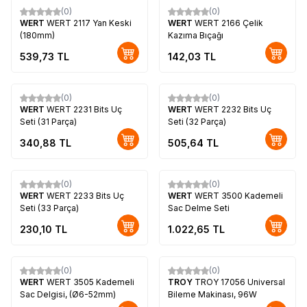
(0)
(0)
WERT
WERT 2117 Yan Keski
WERT
WERT 2166 Çelik
(180mm)
Kazıma Bıçağı
539,73
TL
142,03
TL
(0)
(0)
WERT
WERT 2231 Bits Uç
WERT
WERT 2232 Bits Uç
Seti (31 Parça)
Seti (32 Parça)
340,88
TL
505,64
TL
(0)
(0)
WERT
WERT 2233 Bits Uç
WERT
WERT 3500 Kademeli
Seti (33 Parça)
Sac Delme Seti
230,10
TL
1.022,65
TL
(0)
(0)
WERT
WERT 3505 Kademeli
TROY
TROY 17056 Universal
Sac Delgisi, (Ø6-52mm)
Bileme Makinası, 96W