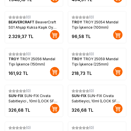
22mm
(0)
(0)
BEAVERCRAFT
BeaverCraft
TROY
TROY 25054 Mandal
S01 Ahşap Kuksa Kaşık Oyma
Tipi İşkence (100mm)
Bıçağı Seti, 4 Parça
2.329,37
TL
96,58
TL
(0)
(0)
TROY
TROY 25056 Mandal
TROY
TROY 25059 Mandal
Tipi İşkence (150mm)
Tipi İşkence (225mm)
161,92
TL
218,73
TL
(0)
(0)
SUN-FIX
SUN-FIX Civata
SUN-FIX
SUN-FIX Civata
Sabitleyici , 10ml (LOCK SF
Sabitleyici, 10ml (LOCK SF
99-638)
99-243)
326,68
TL
326,68
TL
(0)
(0)