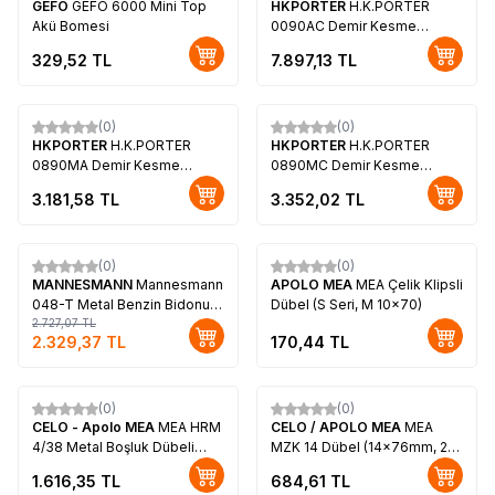
GEFO
GEFO 6000 Mini Top
HKPORTER
H.K.PORTER
Akü Bomesi
0090AC Demir Kesme
Makası, 450mm
329,52
TL
7.897,13
TL
(0)
(0)
HKPORTER
H.K.PORTER
HKPORTER
H.K.PORTER
0890MA Demir Kesme
0890MC Demir Kesme
Makası, 200mm
Makası, 200mm
3.181,58
TL
3.352,02
TL
(0)
(0)
%
15
MANNESMANN
Mannesmann
APOLO MEA
MEA Çelik Klipsli
048-T Metal Benzin Bidonu,
Dübel (S Seri, M 10x70)
10lt
2.727,07
TL
2.329,37
TL
170,44
TL
(0)
(0)
CELO - Apolo MEA
MEA HRM
CELO / APOLO MEA
MEA
4/38 Metal Boşluk Dübeli
MZK 14 Dübel (14x76mm, 25
(8x59mm, 100 adet)
adet)
1.616,35
TL
684,61
TL