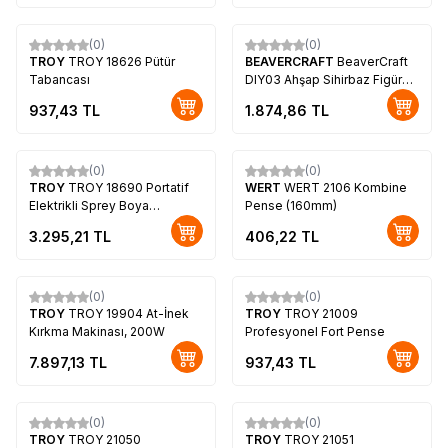
(0)
(0)
TROY
TROY 18626 Pütür
BEAVERCRAFT
BeaverCraft
Tabancası
DIY03 Ahşap Sihirbaz Figürü
Oyma Hobi Seti
937,43
TL
1.874,86
TL
(0)
(0)
TROY
TROY 18690 Portatif
WERT
WERT 2106 Kombine
Elektrikli Sprey Boya
Pense (160mm)
Tabancası
3.295,21
TL
406,22
TL
(0)
(0)
TROY
TROY 19904 At-İnek
TROY
TROY 21009
Kırkma Makinası, 200W
Profesyonel Fort Pense
7.897,13
TL
937,43
TL
(0)
(0)
TROY
TROY 21050
TROY
TROY 21051