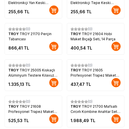
Elektronikçi Yan Keski
Elektronikçi Tepe Keski
(115mm)
(115mm)
255,66
TL
255,66
TL
(0)
(0)
TROY
TROY 21170 Perçin
TROY
TROY 21604 Hobi
Tabancası
Maket Bıçağı Seti, 14 Parça
866,41
TL
400,54
TL
(0)
(0)
TROY
TROY 25005 Kıskaçlı
TROY
TROY 21605
Alüminyum Testere Kılavuzu,
Profesyonel Trapez Maket
60cm
Bıçağı, 2 Yedek Bıçaklı
1.335,13
TL
437,47
TL
(0)
(0)
TROY
TROY 21608
TROY
TROY 21700 Mafsallı
Profesyonel Trapez Maket
Cırcırlı Kombine Anahtar Seti,
Bıçağı, 2 Yedek Bıçaklı
5 Parça
525,53
TL
1.988,49
TL