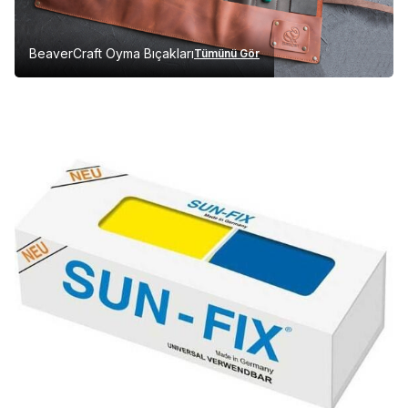
BeaverCraft Oyma Bıçakları
Tümünü Gör