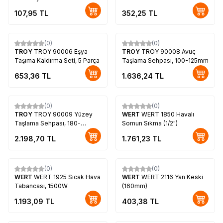
107,95
TL
352,25
TL
(0)
(0)
TROY
TROY 90006 Eşya
TROY
TROY 90008 Avuç
Taşıma Kaldırma Seti, 5 Parça
Taşlama Sehpası, 100-125mm
653,36
TL
1.636,24
TL
(0)
(0)
TROY
TROY 90009 Yüzey
WERT
WERT 1850 Havalı
Taşlama Sehpası, 180-
Somun Sıkma (1/2")
230mm
2.198,70
TL
1.761,23
TL
(0)
(0)
WERT
WERT 1925 Sıcak Hava
WERT
WERT 2116 Yan Keski
Tabancası, 1500W
(160mm)
1.193,09
TL
403,38
TL