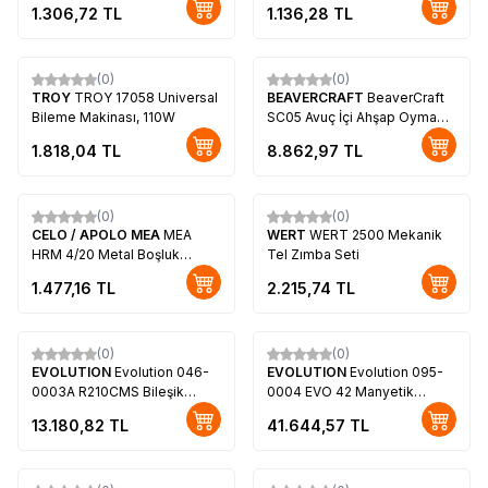
1.306,72
TL
1.136,28
TL
(0)
(0)
TROY
TROY 17058 Universal
BEAVERCRAFT
BeaverCraft
Bileme Makinası, 110W
SC05 Avuç İçi Ahşap Oyma
Iskarpela Seti, 6 Parça
1.818,04
TL
8.862,97
TL
(0)
(0)
CELO / APOLO MEA
MEA
WERT
WERT 2500 Mekanik
HRM 4/20 Metal Boşluk
Tel Zımba Seti
Dübeli (8x46mm, 100 adet)
1.477,16
TL
2.215,74
TL
(0)
(0)
EVOLUTION
Evolution 046-
EVOLUTION
Evolution 095-
0003A R210CMS Bileşik
0004 EVO 42 Manyetik
Gönye Kesme Makinesi,
Matkap
13.180,82
TL
41.644,57
TL
210mm