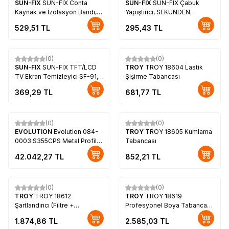
SUN-FIX
SUN-FIX Conta
SUN-FIX
SUN-FIX Çabuk
Kaynak ve İzolasyon Bandı,
Yapıştırıcı, SEKUNDEN
ISOLATION TAPE, 10m
KLEBER
529,51
TL
295,43
TL
(0)
(0)
SUN-FIX
SUN-FIX TFT/LCD
TROY
TROY 18604 Lastik
TV Ekran Temizleyici SF-91,
Şişirme Tabancası
200ml
369,29
TL
681,77
TL
(0)
(0)
EVOLUTION
Evolution 084-
TROY
TROY 18605 Kumlama
0003 S355CPS Metal Profil
Tabancası
Kesme Testeresi, 355mm
42.042,27
TL
852,21
TL
(0)
(0)
TROY
TROY 18612
TROY
TROY 18619
Şartlandırıcı (Filtre +
Profesyonel Boya Tabancası
Regülatör) 1/2(N)PT
(1.8mm)
1.874,86
TL
2.585,03
TL