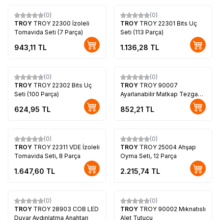
(0)
(0)
TROY
TROY 22300 İzoleli
TROY
TROY 22301 Bits Uç
Tornavida Seti (7 Parça)
Seti (113 Parça)
943,11
TL
1.136,28
TL
(0)
(0)
TROY
TROY 22302 Bits Uç
TROY
TROY 90007
Seti (100 Parça)
Ayarlanabilir Matkap Tezgahı
(420mm)
624,95
TL
852,21
TL
(0)
(0)
TROY
TROY 22311 VDE İzoleli
TROY
TROY 25004 Ahşap
Tornavida Seti, 8 Parça
Oyma Seti, 12 Parça
1.647,60
TL
2.215,74
TL
(0)
(0)
TROY
TROY 28903 COB LED
TROY
TROY 90002 Mıknatıslı
Duvar Aydınlatma Anahtarı
Alet Tutucu