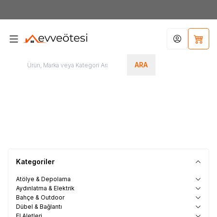
7000tl
ÜZERİ SİPARİŞLERİNİZDE KARGO ÜCRETSİZ
Hesabım
Sepet
ARA
Otomoti
El Aletleri
Elektrikli El Aletleri
Havalı Aletler
Kategoriler
Atölye & Depolama
Aydınlatma & Elektrik
Bahçe & Outdoor
Dübel & Bağlantı
El Aletleri