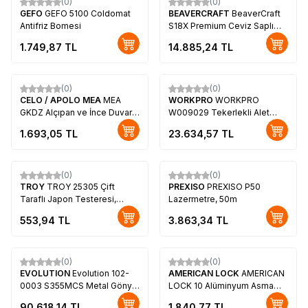
(0)
(0)
GEFO
GEFO 5100 Coldomat
BEAVERCRAFT
BeaverCraft
Antifriz Bomesi
S18X Premium Ceviz Saplı
Ahşap Oyma Seti, 11 Parça
1.749,87
TL
14.885,24
TL
(0)
(0)
CELO / APOLO MEA
MEA
WORKPRO
WORKPRO
GKDZ Alçıpan ve İnce Duvar
W009029 Tekerlekli Alet
Dübeli (4-5mm, 100 adet)
Çantası, 176 Parça
1.693,05
TL
23.634,57
TL
(0)
(0)
TROY
TROY 25305 Çift
PREXISO
PREXISO P50
Taraflı Japon Testeresi,
Lazermetre, 50m
30cm
553,94
TL
3.863,34
TL
(0)
(0)
EVOLUTION
Evolution 102-
AMERICAN LOCK
AMERICAN
0003 S355MCS Metal Gönye
LOCK 10 Alüminyum Asma
Kesme Testeresi, 355mm
Kilit, 45mm
90.618,14
TL
1.840,77
TL