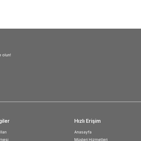
 olun!
giler
Hızlı Erişim
ları
Anasayfa
şmesi
Müşteri Hizmetleri