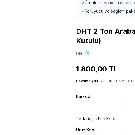
✓
Ürünler sevkiyat öncesi ö
✓
Koruyucu ve sağlam pak
DHT 2 Ton Arabal
Kutulu)
DHT
1.800,00
TL
Havale fiyatı
1.710,00
TL
%
5
extra 
Barkod
:
:
Tedarikçi Ürün Kodu
:
Ürün Kodu
: