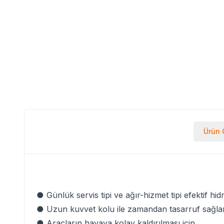
Ürün Ö
● Günlük servis tipi ve ağır-hizmet tipi efektif hid
● Uzun kuvvet kolu ile zamandan tasarruf sağla
● Araçların havaya kolay kaldırılması için