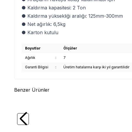
● Kaldırma kapasitesi: 2 Ton
● Kaldırma yüksekliği aralığı: 125mm-300mm
● Net ağırlık: 6,5kg
● Karton kutulu
Boyutlar
Ölçüler
Ağırlık
:
7
Garanti Bilgisi
:
Üretim hatalarına karşı iki yıl garantilidir
Benzer Ürünler
(0)
TROY
TROY 90006 Eşya Taşıma Kaldırma
TROY
Seti, 5 Parça
662,26
TL
7.08