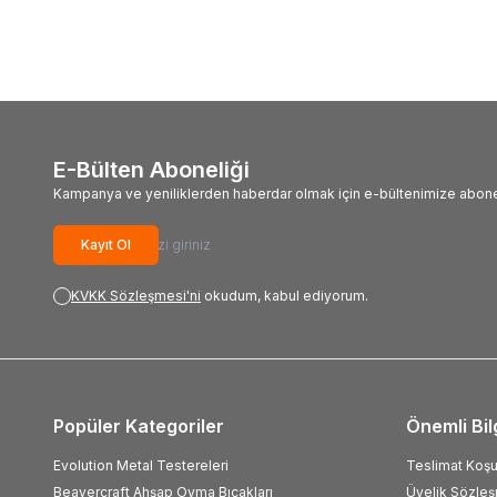
E-Bülten Aboneliği
Kampanya ve yeniliklerden haberdar olmak için e-bültenimize abone
Kayıt Ol
KVKK Sözleşmesi'ni
okudum, kabul ediyorum.
Popüler Kategoriler
Önemli Bil
Evolution Metal Testereleri
Teslimat Koşul
Beavercraft Ahşap Oyma Bıçakları
Üyelik Sözle