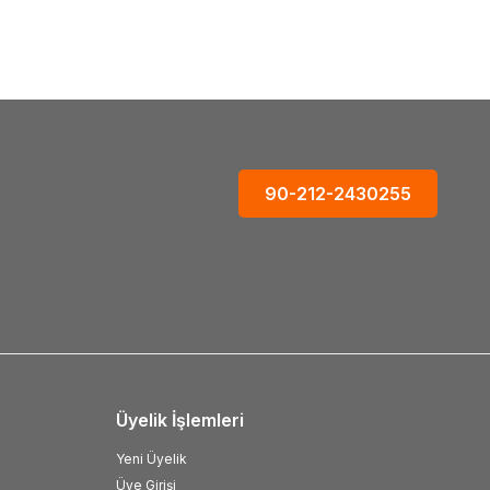
90-212-2430255
Üyelik İşlemleri
Yeni Üyelik
Üye Girişi