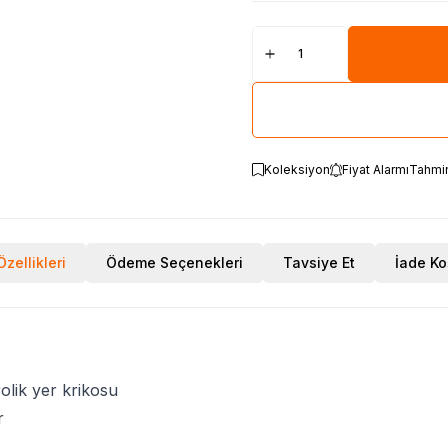
Koleksiyon
Fiyat Alarmı
Tahmi
zellikleri
Ödeme Seçenekleri
Tavsiye Et
İade Ko
rolik yer krikosu
r