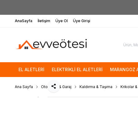
AnaSayfa
İletişim
Üye Ol
Üye Girişi
EL ALETLERİ
ELEKTRİKLİ EL ALETLERİ
MARANGOZ A
Ana Sayfa
Otomotiv & Garaj
Kaldırma & Taşıma
Krikolar &
Paylaş