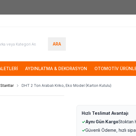
7000tl
ÜZERİ SİPARİŞLERİNİZDE KARGO ÜCRETSİZ
ARA
LETLERİ
AYDINLATMA & DEKORASYON
OTOMOTİV ÜRÜNLE
 Stantlar
DHT 2 Ton Arabalı Kriko, Eko Model (Karton Kutulu)
Hızlı Teslimat Avantajı
✓
Aynı Gün Kargo
Stoktan
✓
Güvenli Ödeme, hızlı sipa