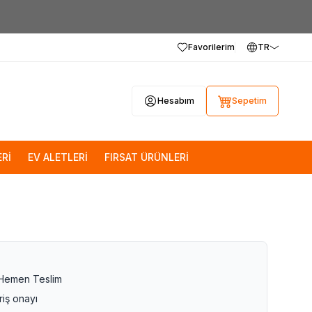
Favorilerim
TR
Hesabım
Sepetim
Rİ
EV ALETLERİ
FIRSAT ÜRÜNLERİ
 Hemen Teslim
riş onayı