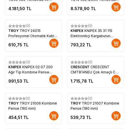
Pense Seti, 11Parça
Pense Seti, 14 Parça
4.181,50
TL
8.578,90
TL
(0)
(0)
TROY
TROY 24015
KNIPEX
KNIPEX 35 31 115
Profesyonel Otomatik Kablo
Elektronikçi Kargaburun
Sıyırma Pensesi, 9"
(115mm)
610,75
TL
793,22
TL
(0)
(0)
KNIPEX
KNIPEX 02 07 200
CRESCENT
CRESCENT
Ağır Tip Kombine Pense
CMTB14NEU Çok Amaçlı Cep
(225mm)
Pensesi (14 Fonksiyonlu)
991,53
TL
1.715,78
TL
(0)
(0)
TROY
TROY 21006 Kombine
TROY
TROY 21007 Kombine
Pense (160 mm)
Pense (180 mm)
454,51
TL
539,73
TL