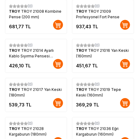
(0)
(0)
TROY
TROY 21008 Kombine
TROY
TROY 21009
Pense (200 mm)
Profesyonel Fort Pense
681,77
TL
937,43
TL
(0)
(0)
TROY
TROY 21014 Ayarlı
TROY
TROY 21016 Yan Keski
Kablo Sıyırma Pensesi
(160mm)
(160mm)
426,10
TL
451,67
TL
(0)
(0)
TROY
TROY 21017 Yan Keski
TROY
TROY 21019 Tepe
(180mm)
Keski (160mm)
539,73
TL
369,29
TL
(0)
(0)
TROY
TROY 21028
TROY
TROY 21036 Eğri
Kargaburun (180mm)
Kargaburun (160mm)