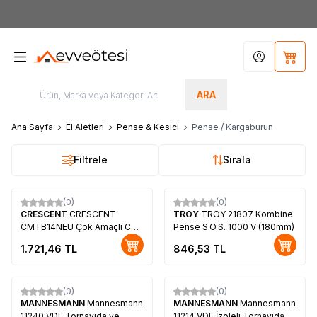
7000tl
ÜZERİ SİPARİŞLERİNİZDE KARGO ÜCRETSİZ
Hesabım
Sepet
ARA
Ana Sayfa
El Aletleri
Pense & Kesici
Pense / Kargaburun
Filtrele
Sırala
(0)
(0)
CRESCENT
CRESCENT
TROY
TROY 21807 Kombine
CMTB14NEU Çok Amaçlı Cep
Pense S.O.S. 1000 V (180mm)
Pensesi (14 Fonksiyonlu)
1.721,46
TL
846,53
TL
(0)
(0)
MANNESMANN
Mannesmann
MANNESMANN
Mannesmann
11240 VDE Tornavida ve
11214 VDE İzoleli Tornavida