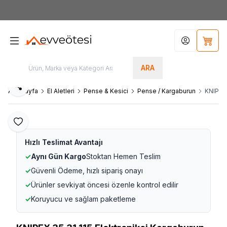
7000tl
ÜZERİ SİPARİŞLERİNİZDE KARGO ÜCRETSİZ
Hesabım
Sepet
ARA
Paylaş
Ana Sayfa
El Aletleri
Pense & Kesici
Pense / Kargaburun
KNIPEX 
Favoriye Ekle
Hızlı Teslimat Avantajı
✓
Aynı Gün Kargo
Stoktan Hemen Teslim
✓
Güvenli Ödeme, hızlı sipariş onayı
✓
Ürünler sevkiyat öncesi özenle kontrol edilir
✓
Koruyucu ve sağlam paketleme