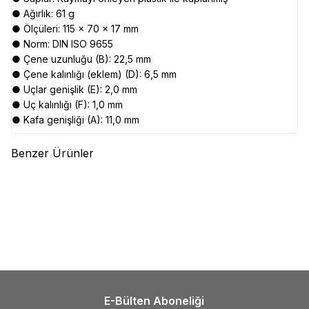
● Ağırlık: 61 g
● Ölçüleri: 115 x 70 x 17 mm
● Norm: DIN ISO 9655
● Çene uzunluğu (B): 22,5 mm
● Çene kalınlığı (eklem) (D): 6,5 mm
● Uçlar genişlik (E): 2,0 mm
● Uç kalınlığı (F): 1,0 mm
● Kafa genişliği (A): 11,0 mm
Benzer Ürünler
(0)
(0)
CRESCENT
CRESCENT
TROY
TROY 21807 Kombine
CMTB14NEU Çok Amaçlı Cep
Pense S.O.S. 1000 V (180mm)
Pensesi (14 Fonksiyonlu)
1.721,46
TL
846,53
TL
E-Bülten Aboneliği