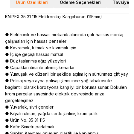
Ürün Özellikleri
Ödeme Seçenekleri
Tavsiye E
KNIPEX 35 31 115 Elektronikçi Kargaburun (115mm)
● Elektronik ve hassas mekanik alanında çok hassas montaj
çalışmaları için hassas penseler
● Kavramak, tutmak ve kıvırmak için
● İç içe geçişli hassas mafsal
● Düz taşlanmış ağız yüzeyleri
● Çapakları itina ile alınmış kenarlar
● Yumuşak ve düzenli bir şekilde açılım için sürtünmez çift yay
● Polisaj veya ayna polisaj işlemi ince yağ tabakası ile
bağlantılı olarak korozyona karşı iyi bir koruma sunar. Dökülen
krom parçalar sayesinde elektrik devresinde arıza
gerçekleşmez
● Yuvarlak, sivri çeneler
● Bilyalı rulman, yağda sertleştirilmiş krom çelik
● Ürün No. 35 31 115
● Kafa: Simetri parlatmalı
● Saplar: Kaymayı önleyen plastik ile kaplanmış