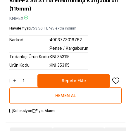
KNIPEX 35 31 115 Elektronikçi Kargaburun
(115mm)
KNIPEX
Havale fiyatı
753,56
TL
%
5
extra indirim
Barkod
:
4003773016762
:
Pense / Kargaburun
Tedarikçi Ürün Kodu
:
KNI 353115
Ürün Kodu
:
KNI 353115
Sepete Ekle
Favoriye
HEMEN AL
Koleksiyon
Fiyat Alarmı