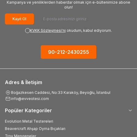
Kampanya ve yeniliklerden haberdar olmak için e-bültenimize abone
olun!
Kayıt Ol
KVKK Sözleşmesi'ni
okudum, kabul ediyorum.
90-212-2430255
Adres & İletişim
Boğazkesen Caddesi, No:33 Karaköy, Beyoğlu, İstanbul
info@evveotesi.com
Popüler Kategoriler
Evolution Metal Testereleri
Beavercraft Ahşap Oyma Bıçakları
Troy Mengeneler