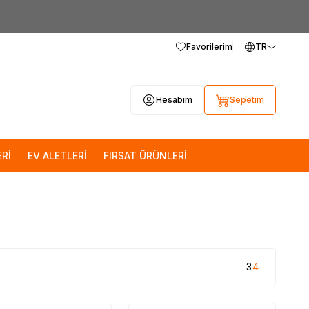
Favorilerim
TR
Hesabım
Sepetim
Rİ
EV ALETLERİ
FIRSAT ÜRÜNLERİ
3
4