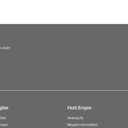
 olun!
giler
Hızlı Erişim
ları
Anasayfa
şmesi
Müşteri Hizmetleri