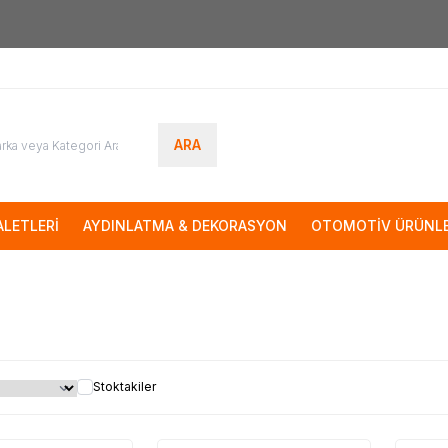
7000tl
ÜZERİ SİPARİŞLERİNİZDE KARGO ÜCRETSİZ
ARA
LETLERİ
AYDINLATMA & DEKORASYON
OTOMOTİV ÜRÜNLE
Stoktakiler