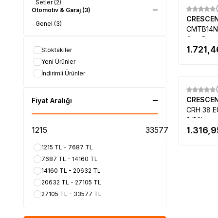
Setler
(2)
Otomotiv & Garaj
(3)
CRESCE
Genel
(3)
CMTB14NE
Cep Pense
1.721,4
Fonksiyon
Stoktakiler
Yeni Ürünler
İndirimli Ürünler
CRESCE
Fiyat Aralığı
CRH 38 EU
3/8")
1.316,9
1215 TL - 7687 TL
7687 TL - 14160 TL
14160 TL - 20632 TL
20632 TL - 27105 TL
27105 TL - 33577 TL