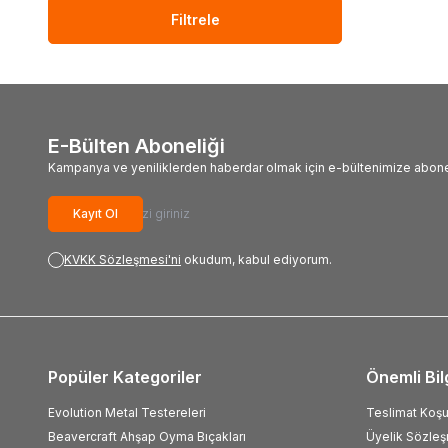
Filtrele
E-Bülten Aboneliği
Kampanya ve yeniliklerden haberdar olmak için e-bültenimize abone
Kayıt Ol
KVKK Sözleşmesi'ni
okudum, kabul ediyorum.
Popüler Kategoriler
Önemli Bil
Evolution Metal Testereleri
Teslimat Koşul
Beavercraft Ahşap Oyma Bıçakları
Üyelik Sözle