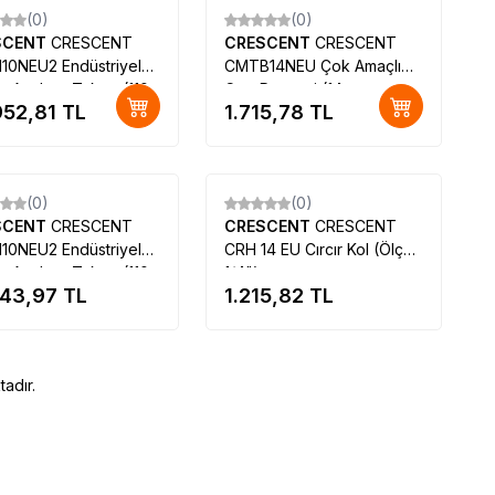
(0)
(0)
SCENT
CRESCENT
CRESCENT
CRESCENT
10NEU2 Endüstriyel
CMTB14NEU Çok Amaçlı
 Anahtar Takımı (110
Cep Pensesi (14
952,81
TL
1.715,78
TL
, Metrik)
Fonksiyonlu)
Tükendi
Tükendi
(0)
(0)
SCENT
CRESCENT
CRESCENT
CRESCENT
10NEU2 Endüstriyel
CRH 14 EU Cırcır Kol (Ölçü
 Anahtar Takımı (110
1/4")
543,97
TL
1.215,82
TL
, Metrik)
adır.