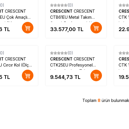
(0)
(0)
NT
CRESCENT
CRESCENT
CRESCENT
CRE
U Çok Amaçlı
CTB61EU Metal Takım
CTK 1
si (14
Çantalı Profesyonel Alet
Lokma
6
TL
33.577,00
TL
22.
lu)
Seti
Parça
(0)
(0)
NT
CRESCENT
CRESCENT
CRESCENT
CRE
 Cırcır Kol (Ölçü
CTK25EU Profesyonel
CTK 1
Lokma Anahtar Takımı,
Lokma
5
TL
9.544,73
TL
19.
25Parça
Parça
Toplam
8
ürün bulunmakt