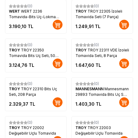
(0)
(0)
WERT
WERT 2236
TROY
TROY 22305 İzoleli
Tornavida-Bits Uç-Lokma
Tornavida Seti (7 Parça)
Seti, 49 Parça
3.190,10
TL
1.249,91
TL
(0)
(0)
TROY
TROY 22350
TROY
TROY 22311 VDE İzoleli
Tornavida Bits Uç Seti, 50
Tornavida Seti, 8 Parça
Parça
3.124,76
TL
1.647,60
TL
(0)
(0)
TROY
TROY 22310 Bits Uç
MANNESMANN
Mannesmann
Seti, 208 Parça
29893 Tornavida Bits Uç Seti
(49 Parça)
2.329,37
TL
1.403,30
TL
(0)
(0)
TROY
TROY 22002
TROY
TROY 22003
Değişebilir Uçlu Tornavida
Değişebilir Uçlu Tornavida