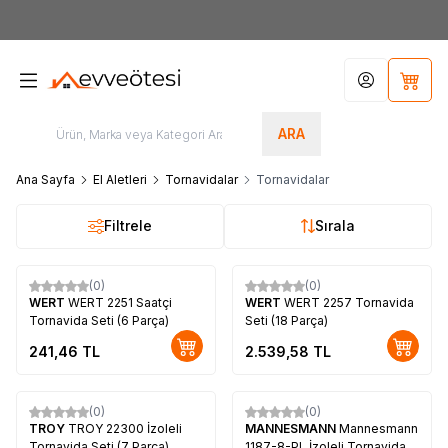
7000tl
ÜZERİ SİPARİŞLERİNİZDE KARGO ÜCRETSİZ
Hesabım
Sepet
ARA
Ana Sayfa
El Aletleri
Tornavidalar
Tornavidalar
Filtrele
Sırala
(0)
(0)
WERT
WERT 2251 Saatçi
WERT
WERT 2257 Tornavida
Tornavida Seti (6 Parça)
Seti (18 Parça)
241,46
TL
2.539,58
TL
(0)
(0)
TROY
TROY 22300 İzoleli
MANNESMANN
Mannesmann
Tornavida Seti (7 Parça)
1187-8-PL İzoleli Tornavida