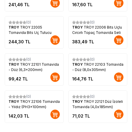
241,46
TL
167,60
TL
(0)
(0)
TROY
TROY 22005
TROY
TROY 22006 Bits Uçlu
Tornavida Bits Uç Tutucu
Cırcırlı Topaç Tornavida Seti
244,30
TL
383,49
TL
(0)
(0)
TROY
TROY 22101 Tornavida
TROY
TROY 22103 Tornavida
- Düz (6,3x200mm)
- Düz (8,0x305mm)
99,42
TL
164,76
TL
(0)
(0)
TROY
TROY 22106 Tornavida
TROY
TROY 22121 Düz İzoleli
- Yıldız (PH3x100mm)
Tornavida (4,0x185mm)
142,03
TL
71,02
TL