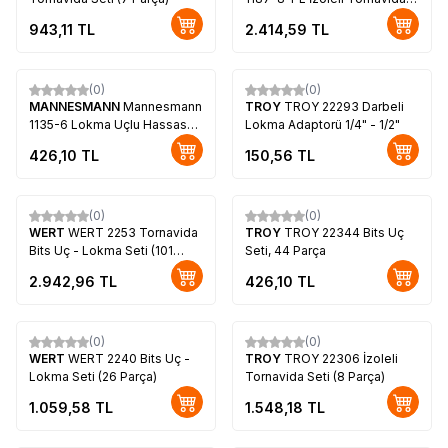
Seti, 8 Parça
943,11
TL
2.414,59
TL
(0)
(0)
MANNESMANN
Mannesmann
TROY
TROY 22293 Darbeli
1135-6 Lokma Uçlu Hassas
Lokma Adaptorü 1/4" - 1/2"
Tornavida Seti, 6 Parça
426,10
TL
150,56
TL
(0)
(0)
WERT
WERT 2253 Tornavida
TROY
TROY 22344 Bits Uç
Bits Uç - Lokma Seti (101
Seti, 44 Parça
Parça)
2.942,96
TL
426,10
TL
(0)
(0)
WERT
WERT 2240 Bits Uç -
TROY
TROY 22306 İzoleli
Lokma Seti (26 Parça)
Tornavida Seti (8 Parça)
1.059,58
TL
1.548,18
TL