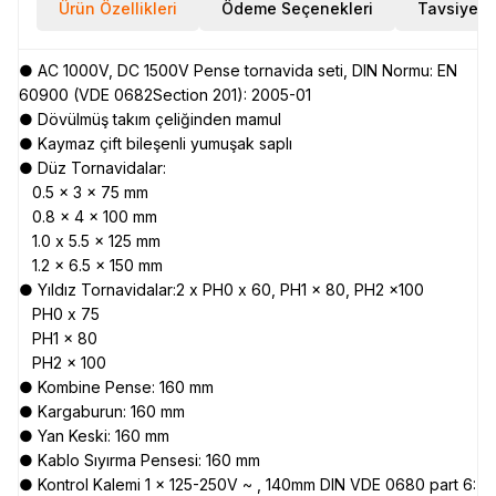
Ürün Özellikleri
Ödeme Seçenekleri
Tavsiye E
● AC 1000V, DC 1500V Pense tornavida seti, DIN Normu: EN
60900 (VDE 0682Section 201): 2005-01
● Dövülmüş takım çeliğinden mamul
● Kaymaz çift bileşenli yumuşak saplı
● Düz Tornavidalar:
0.5 x 3 x 75 mm
0.8 x 4 x 100 mm
1.0 x 5.5 x 125 mm
1.2 x 6.5 x 150 mm
● Yıldız Tornavidalar:2 x PH0 x 60, PH1 x 80, PH2 x100
PH0 x 75
PH1 x 80
PH2 x 100
● Kombine Pense: 160 mm
● Kargaburun: 160 mm
● Yan Keski: 160 mm
● Kablo Sıyırma Pensesi: 160 mm
● Kontrol Kalemi 1 x 125-250V ~ , 140mm DIN VDE 0680 part 6: