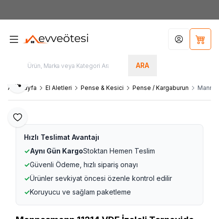
7000tl
ÜZERİ SİPARİŞLERİNİZDE KARGO ÜCRETSİZ
Hesabım
Sepet
ARA
Paylaş
Ana Sayfa
El Aletleri
Pense & Kesici
Pense / Kargaburun
Mannesm
Favoriye Ekle
Hızlı Teslimat Avantajı
✓
Aynı Gün Kargo
Stoktan Hemen Teslim
✓
Güvenli Ödeme, hızlı sipariş onayı
✓
Ürünler sevkiyat öncesi özenle kontrol edilir
✓
Koruyucu ve sağlam paketleme