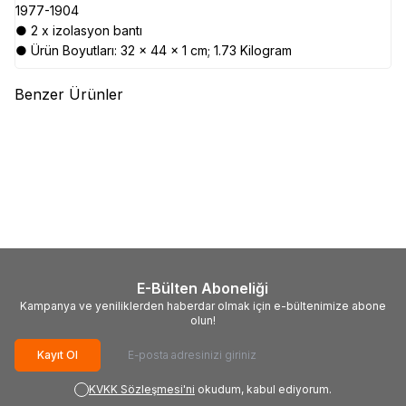
1977-1904
● 2 x izolasyon bantı
● Ürün Boyutları: ‎32 x 44 x 1 cm; 1.73 Kilogram
Benzer Ürünler
(0)
(0)
CRESCENT
CRESCENT
TROY
TROY 21807 Kombine
CMTB14NEU Çok Amaçlı Cep
Pense S.O.S. 1000 V (180mm)
Pensesi (14 Fonksiyonlu)
1.721,46
TL
846,53
TL
E-Bülten Aboneliği
Kampanya ve yeniliklerden haberdar olmak için e-bültenimize abone
olun!
Kayıt Ol
KVKK Sözleşmesi'ni
okudum, kabul ediyorum.