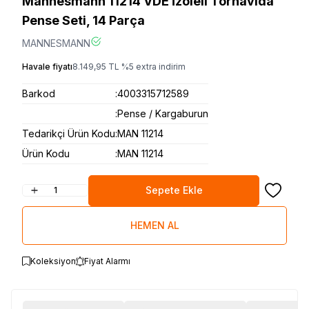
Mannesmann 11214 VDE İzoleli Tornavida
Pense Seti, 14 Parça
MANNESMANN
Havale fiyatı
8.149,95
TL
%
5
extra indirim
Barkod
:
4003315712589
:
Pense / Kargaburun
Tedarikçi Ürün Kodu
:
MAN 11214
Ürün Kodu
:
MAN 11214
Sepete Ekle
Favoriye
HEMEN AL
Koleksiyon
Fiyat Alarmı