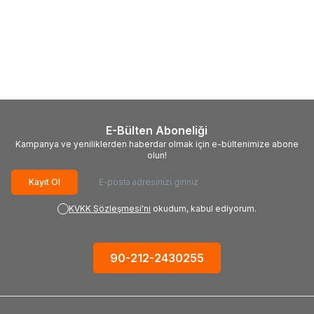
(0)
(0)
CRESCENT
CRESCENT
TROY
TROY 21807 Kombine
CMTB14NEU Çok Amaçlı Cep
Pense S.O.S. 1000 V (180mm)
Pensesi (14 Fonksiyonlu)
1.744,92
TL
858,06
TL
E-Bülten Aboneliği
Kampanya ve yeniliklerden haberdar olmak için e-bültenimize abone
olun!
Kayıt Ol
KVKK Sözleşmesi'ni
okudum, kabul ediyorum.
90-212-2430255