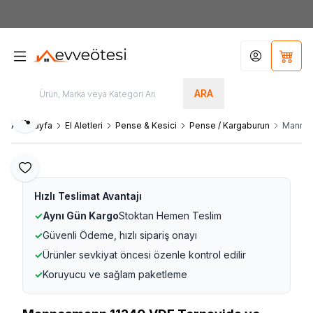
7000tl
ÜZERİ SİPARİŞLERİNİZDE KARGO ÜCRETSİZ
Hesabım
Sepet
ARA
Paylaş
Ana Sayfa
El Aletleri
Pense & Kesici
Pense / Kargaburun
Mannes
Favoriye Ekle
Hızlı Teslimat Avantajı
✓
Aynı Gün Kargo
Stoktan Hemen Teslim
✓
Güvenli Ödeme, hızlı sipariş onayı
✓
Ürünler sevkiyat öncesi özenle kontrol edilir
✓
Koruyucu ve sağlam paketleme