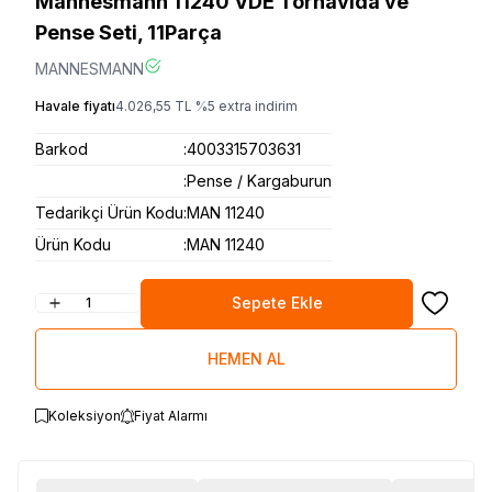
Mannesmann 11240 VDE Tornavida ve
Pense Seti, 11Parça
MANNESMANN
Havale fiyatı
4.026,55
TL
%
5
extra indirim
Barkod
:
4003315703631
:
Pense / Kargaburun
Tedarikçi Ürün Kodu
:
MAN 11240
Ürün Kodu
:
MAN 11240
Sepete Ekle
Favoriye
HEMEN AL
Koleksiyon
Fiyat Alarmı