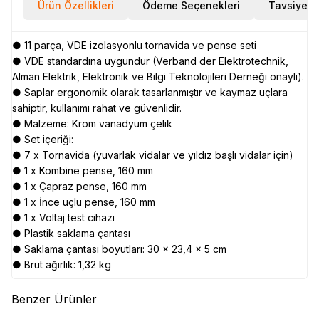
Ürün Özellikleri
Ödeme Seçenekleri
Tavsiye E
● 11 parça, VDE izolasyonlu tornavida ve pense seti
● VDE standardına uygundur (Verband der Elektrotechnik,
Alman Elektrik, Elektronik ve Bilgi Teknolojileri Derneği onaylı).
● Saplar ergonomik olarak tasarlanmıştır ve kaymaz uçlara
sahiptir, kullanımı rahat ve güvenlidir.
● Malzeme: Krom vanadyum çelik
● Set içeriği:
● 7 x Tornavida (yuvarlak vidalar ve yıldız başlı vidalar için)
● 1 x Kombine pense, 160 mm
● 1 x Çapraz pense, 160 mm
● 1 x İnce uçlu pense, 160 mm
● 1 x Voltaj test cihazı
● Plastik saklama çantası
● Saklama çantası boyutları: 30 x 23,4 x 5 cm
● Brüt ağırlık: 1,32 kg
Benzer Ürünler