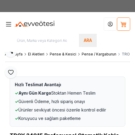
7000tl
ÜZERİ SİPARİŞLERİNİZDE KARGO ÜCRETSİZ
Hesabım
Sepet
ARA
Paylaş
Ana Sayfa
El Aletleri
Pense & Kesici
Pense / Kargaburun
TROY 2
Favoriye Ekle
Hızlı Teslimat Avantajı
✓
Aynı Gün Kargo
Stoktan Hemen Teslim
✓
Güvenli Ödeme, hızlı sipariş onayı
✓
Ürünler sevkiyat öncesi özenle kontrol edilir
✓
Koruyucu ve sağlam paketleme