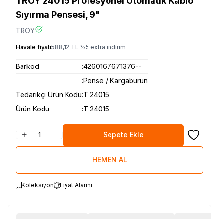
TROY 24015 Profesyonel Otomatik Kablo
Sıyırma Pensesi, 9"
TROY
Havale fiyatı
588,12
TL
%
5
extra indirim
Barkod
:
4260167671376--
:
Pense / Kargaburun
Tedarikçi Ürün Kodu
:
T 24015
Ürün Kodu
:
T 24015
Sepete Ekle
Favoriye
HEMEN AL
Koleksiyon
Fiyat Alarmı