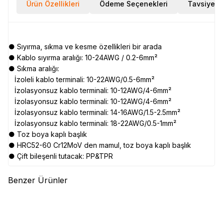
Ürün Özellikleri
Ödeme Seçenekleri
Tavsiye E
● Sıyırma, sıkma ve kesme özellikleri bir arada
● Kablo sıyırma aralığı: 10-24AWG / 0.2-6mm²
● Sıkma aralığı:
İzoleli kablo terminali: 10-22AWG/0.5-6mm²
İzolasyonsuz kablo terminali: 10-12AWG/4-6mm²
İzolasyonsuz kablo terminali: 10-12AWG/4-6mm²
İzolasyonsuz kablo terminali: 14-16AWG/1.5-2.5mm²
İzolasyonsuz kablo terminali: 18-22AWG/0.5-1mm²
● Toz boya kaplı başlık
● HRC52-60 Cr12MoV den mamul, toz boya kaplı başlık
● Çift bileşenli tutacak: PP&TPR
Benzer Ürünler
(0)
(0)
CRESCENT
CRESCENT
TROY
TROY 21807 Kombine
CMTB14NEU Çok Amaçlı Cep
Pense S.O.S. 1000 V (180mm)