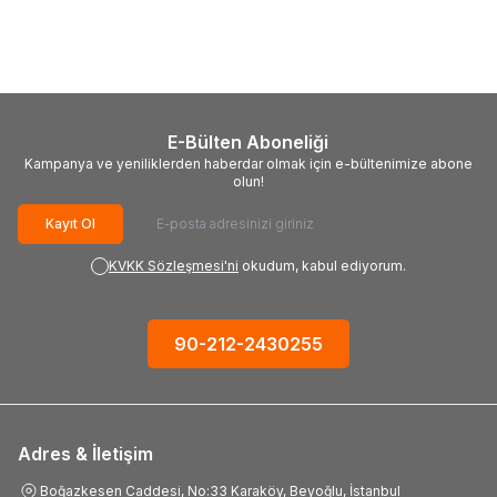
Pensesi (14 Fonksiyonlu)
1.744,92
TL
858,06
TL
E-Bülten Aboneliği
Kampanya ve yeniliklerden haberdar olmak için e-bültenimize abone
olun!
Kayıt Ol
KVKK Sözleşmesi'ni
okudum, kabul ediyorum.
90-212-2430255
Adres & İletişim
Boğazkesen Caddesi, No:33 Karaköy, Beyoğlu, İstanbul