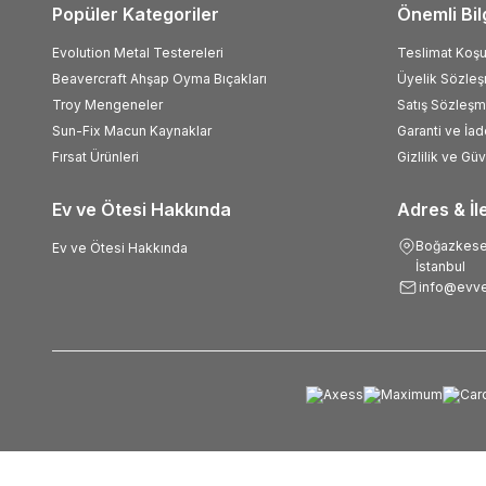
Popüler Kategoriler
Önemli Bil
Evolution Metal Testereleri
Teslimat Koşul
Beavercraft Ahşap Oyma Bıçakları
Üyelik Sözle
Troy Mengeneler
Satış Sözleşm
Sun-Fix Macun Kaynaklar
Garanti ve İad
Fırsat Ürünleri
Gizlilik ve Gü
Ev ve Ötesi Hakkında
Adres & İl
Boğazkesen
Ev ve Ötesi Hakkında
İstanbul
info@evve