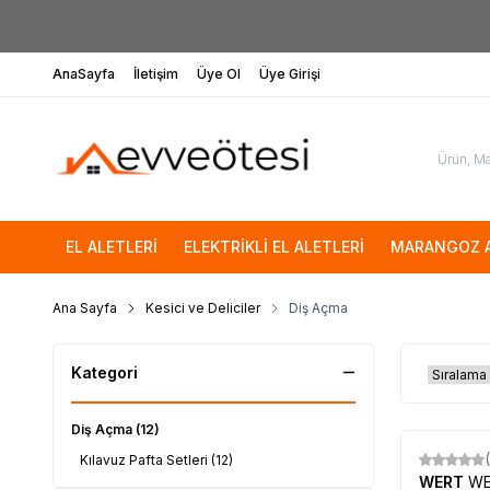
AnaSayfa
İletişim
Üye Ol
Üye Girişi
EL ALETLERİ
ELEKTRİKLİ EL ALETLERİ
MARANGOZ A
Ana Sayfa
Kesici ve Deliciler
Diş Açma
Kategori
Diş Açma
(12)
Kılavuz Pafta Setleri
(12)
WERT
WE