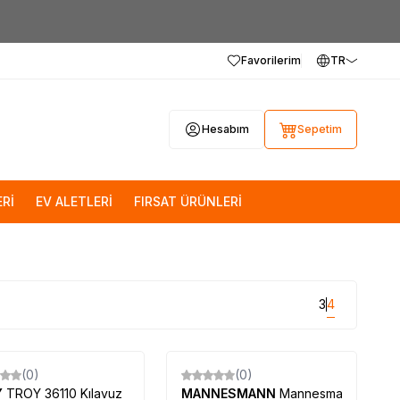
Favorilerim
TR
Hesabım
Sepetim
Rİ
EV ALETLERİ
FIRSAT ÜRÜNLERİ
3
4
(0)
(0)
Y
TROY 36110 Kılavuz
MANNESMANN
Mannesmann