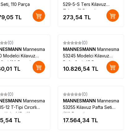
 Seti, 110 Parça
529-5-S Ters Kılavuz
Takımı (5 Parça)
79,05
TL
273,54
TL
(0)
(0)
NESMANN
Mannesmann
MANNESMANN
Mannesmann
 Modelci Kılavuz
53245 Modelci Kılavuz
 Seti (30 Parça)
Pafta Seti, 45 Parça
30,01
TL
10.826,54
TL
Tükendi
Tükendi
(0)
(0)
NESMANN
Mannesmann
MANNESMANN
Mannesmann
5-12 T-Tipi Cırcırlı
53255 Kılavuz Pafta Seti
uz Kolu, M5 - 12,
(110 Parça)
25,54
TL
17.564,34
TL
m