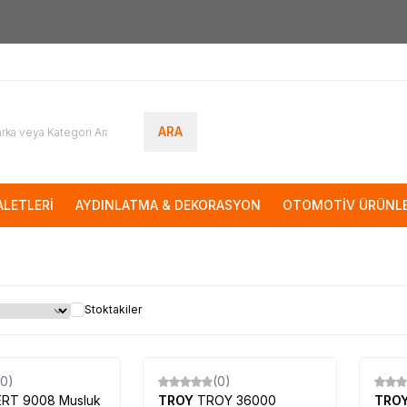
7000tl
ÜZERİ SİPARİŞLERİNİZDE KARGO ÜCRETSİZ
ARA
LETLERİ
AYDINLATMA & DEKORASYON
OTOMOTİV ÜRÜNLE
Stoktakiler
(0)
(0)
RT 9008 Musluk
TROY
TROY 36000
TRO