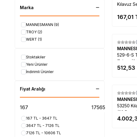
Kılavuz S
Marka
167,01
MANNESMANN
(9)
TROY
(2)
WERT
(1)
MANNE
529-6-S T
Stoktakiler
Takımı (6
Yeni Ürünler
512,53
İndirimli Ürünler
Fiyat Aralığı
MANNE
53250 Kıl
(32 Parça
4.002,
167 TL - 3647 TL
3647 TL - 7126 TL
7126 TL - 10606 TL