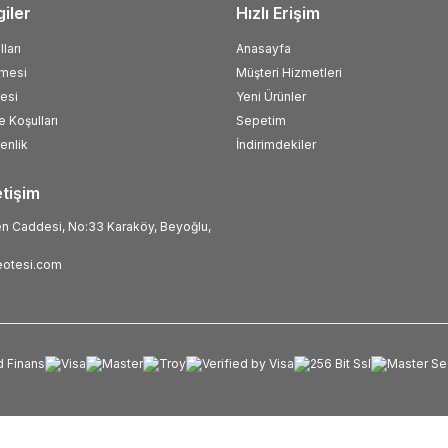
giler
Hızlı Erişim
ları
Anasayfa
şmesi
Müşteri Hizmetleri
esi
Yeni Ürünler
e Koşulları
Sepetim
venlik
İndirimdekiler
etişim
 Caddesi, No:33 Karaköy, Beyoğlu,
otesi.com