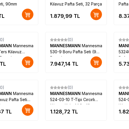
eti, 90mm
Kılavuz Pafta Seti, 32 Parça
Pafta
TL
1.879,99
TL
8.3
(0)
(0)
SMANN
Mannesmann
MANNESMANN
Mannesmann
MAN
ers Kılavuz
530-9 Boru Pafta Seti (9
53240
 Parça)
Parça)
Pafta
TL
7.947,14
TL
5.7
Tükendi
(0)
(0)
SMANN
Mannesmann
MANNESMANN
Mannesmann
MAN
avuz Pafta Seti
524-03-10 T-Tipi Cırcırlı
524-0
)
Kılavuz Kolu, M 3 - 10,
Kılav
37
TL
1.128,72
TL
1.8
85mm
100m