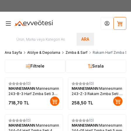
7000tl
ÜZERİ SİPARİŞLERİNİZDE KARGO ÜCRETSİZ
Hesabım
Sepet
ARA
Ana Sayfa
Atölye & Depolama
Zımba & Sarf
Rakam Harf Zımba Setl
Filtrele
Sırala
(0)
(0)
MANNESMANN
Mannesmann
MANNESMANN
Mannesmann
243-B-3 Harf Zımba Seti 3
243-Z-3 Rakam Zımba Seti 3
mm
mm
718,70
TL
258,50
TL
(0)
(0)
MANNESMANN
Mannesmann
MANNESMANN
Mannesmann
244-04 Harf Zımba Seti 4
244-05 Harf Zımba Seti 5 mm