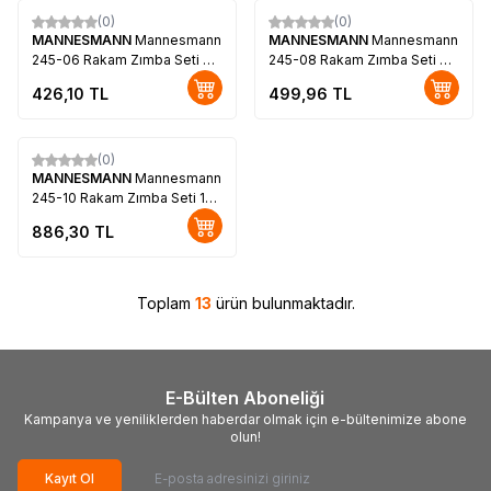
(0)
(0)
MANNESMANN
Mannesmann
MANNESMANN
Mannesmann
245-06 Rakam Zımba Seti 6
245-08 Rakam Zımba Seti 8
mm
mm
426,10
TL
499,96
TL
(0)
MANNESMANN
Mannesmann
245-10 Rakam Zımba Seti 10
mm
886,30
TL
Toplam
13
ürün bulunmaktadır.
E-Bülten Aboneliği
Kampanya ve yeniliklerden haberdar olmak için e-bültenimize abone
olun!
Kayıt Ol