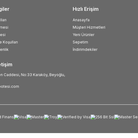
giler
Hızlı Erişim
ları
Anasayfa
şmesi
Müşteri Hizmetleri
esi
Yeni Ürünler
e Koşulları
Sepetim
venlik
İndirimdekiler
etişim
 Caddesi, No:33 Karaköy, Beyoğlu,
otesi.com