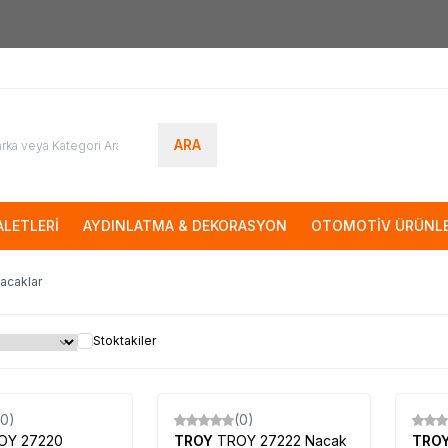
7000tl
ÜZERİ SİPARİŞLERİNİZDE KARGO ÜCRETSİZ
ARA
LETLERİ
AYDINLATMA & DEKORASYON
OTOMOTİV ÜRÜNLE
Nacaklar
Stoktakiler
(0)
(0)
OY 27220
TROY
TROY 27222 Nacak
TRO