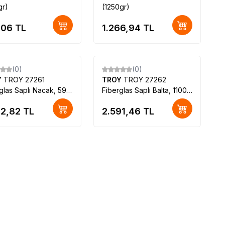
gr)
(1250gr)
,06
TL
1.266,94
TL
(0)
(0)
Y
TROY 27261
TROY
TROY 27262
glas Saplı Nacak, 590
Fiberglas Saplı Balta, 1100
gr
42,82
TL
2.591,46
TL