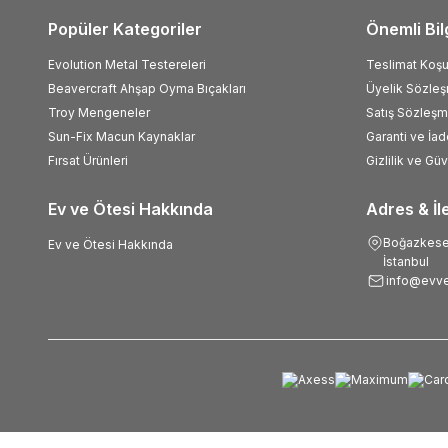
Popüler Kategoriler
Önemli Bil
Evolution Metal Testereleri
Teslimat Koşul
Beavercraft Ahşap Oyma Bıçakları
Üyelik Sözle
Troy Mengeneler
Satış Sözleşm
Sun-Fix Macun Kaynaklar
Garanti ve İad
Fırsat Ürünleri
Gizlilik ve Gü
Ev ve Ötesi Hakkında
Adres & İl
Boğazkesen
Ev ve Ötesi Hakkında
İstanbul
info@evve