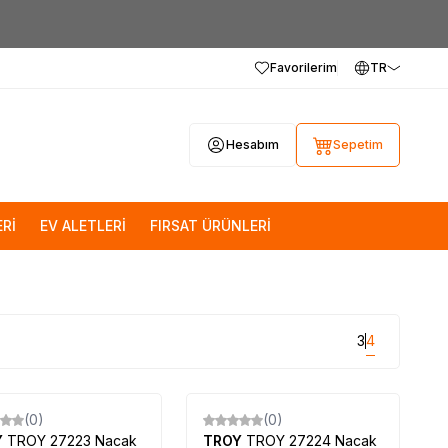
Favorilerim
TR
Hesabım
Sepetim
Rİ
EV ALETLERİ
FIRSAT ÜRÜNLERİ
3
4
(0)
(0)
Y
TROY 27223 Nacak
TROY
TROY 27224 Nacak