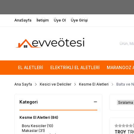
AnaSayfa
İletişim
Üye Ol
Üye Girişi
EL ALETLERİ
ELEKTRİKLİ EL ALETLERİ
MARANGOZ A
Ana Sayfa
Kesici ve Deliciler
Kesme El Aletleri
Balta ve 
Kategori
Kesme El Aletleri
(84)
Boru Kesiciler
(10)
Makaslar
(31)
TROY
TR