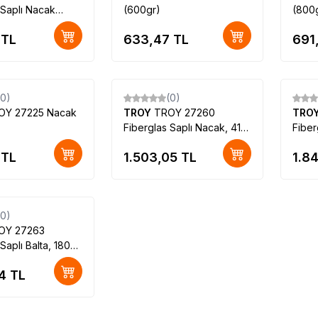
 Saplı Nacak
(600gr)
(800
TL
633,47
TL
691
(0)
(0)
OY 27225 Nacak
TROY
TROY 27260
TRO
Fiberglas Saplı Nacak, 410
Fiber
gr
gr
TL
1.503,05
TL
1.8
(0)
OY 27263
Saplı Balta, 1800
4
TL