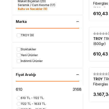
Maket Bıçakları
(20)
Fiberglas
Seramik / Cam Kesme
(17)
(600gr)
Balta ve Nacaklar
(9)
610,43
Marka
TROY
(9)
TROY
TR
(600gr)
Stoktakiler
610,43
Yeni Ürünler
İndirimli Ürünler
Fiyat Aralığı
TROY
TR
Fiberglas 
gr
3.167,3
610 TL - 1122 TL
1122 TL - 1633 TL