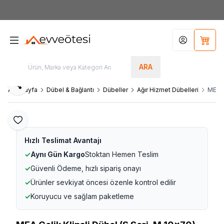
7000tl
ÜZERİ SİPARİŞLERİNİZDE KARGO ÜCRETSİZ
Hesabım
Sepet
ARA
Paylaş
Ana Sayfa
Dübel & Bağlantı
Dübeller
Ağır Hizmet Dübelleri
MEA Ç
Favoriye Ekle
Hızlı Teslimat Avantajı
✓
Aynı Gün Kargo
Stoktan Hemen Teslim
✓
Güvenli Ödeme, hızlı sipariş onayı
✓
Ürünler sevkiyat öncesi özenle kontrol edilir
✓
Koruyucu ve sağlam paketleme