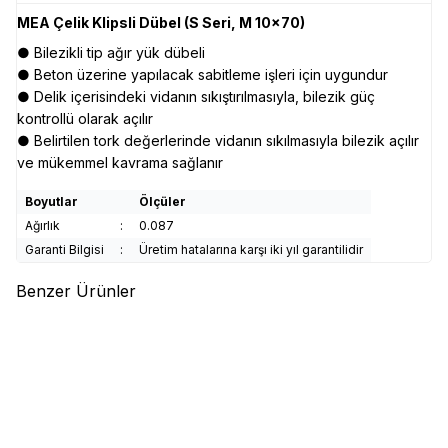
MEA Çelik Klipsli Dübel (S Seri, M 10x70)
● Bilezikli tip ağır yük dübeli
● Beton üzerine yapılacak sabitleme işleri için uygundur
● Delik içerisindeki vidanın sıkıştırılmasıyla, bilezik güç
kontrollü olarak açılır
● Belirtilen tork değerlerinde vidanın sıkılmasıyla bilezik açılır
ve mükemmel kavrama sağlanır
Boyutlar
Ölçüler
Ağırlık
:
0.087
Garanti Bilgisi
:
Üretim hatalarına karşı iki yıl garantilidir
Benzer Ürünler
(0)
(0)
CELO - Apolo MEA
MEA BA W3
CELO - Apolo MEA
MEA
Çelik Bilezikli Ağır Yük Dübeli
Çakma Çelik Dübel
(M 10x90, 50 adet)
1.835,66
TL
454,51
TL