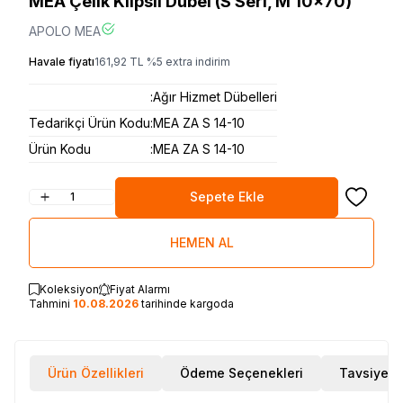
MEA Çelik Klipsli Dübel (S Seri, M 10x70)
APOLO MEA
Havale fiyatı
161,92
TL
%
5
extra indirim
:
Ağır Hizmet Dübelleri
Tedarikçi Ürün Kodu
:
MEA ZA S 14-10
Ürün Kodu
:
MEA ZA S 14-10
Sepete Ekle
Favoriye
HEMEN AL
Koleksiyon
Fiyat Alarmı
Tahmini
10.08.2026
tarihinde kargoda
Ürün Özellikleri
Ödeme Seçenekleri
Tavsiye E