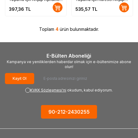
Disk, Toroidal, 125mm
Zımpara, Öğütme Ucu, M14-
397,36
TL
535,57
TL
30
Toplam
4
ürün bulunmaktadır.
E-Bülten Aboneliği
Kampanya ve yeniliklerden haberdar olmak için e-bültenimize abone
olun!
Kayıt Ol
KVKK Sözleşmesi'ni
okudum, kabul ediyorum.
90-212-2430255