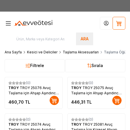
7000tl
ÜZERİ SİPARİŞLERİNİZDE KARGO ÜCRETSİZ
Hesabım
Sepet
ARA
Ana Sayfa
Kesici ve Deliciler
Taşlama Aksesuarları
Taşlama Öğütme
Filtrele
Sırala
(0)
(0)
TROY
TROY 25076 Avuç
TROY
TROY 25075 Avuç
Taşlama için Ahşap Aşındırıcı
Taşlama için Ahşap Aşındırıcı
Disk, Trapezoidal, 125mm
Disk, Düz Yassı, 125mm
460,70
TL
446,31
TL
(0)
(0)
TROY
TROY 25074 Avuç
TROY
TROY 25081 Avuç
Taşlama için Ahşap Aşındırıcı
Taşlama İçin Küresel Ahşap