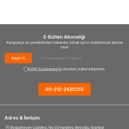
Disk, Trapezoidal, 125mm
Disk, Düz Yassı, 125mm
460,70
TL
446,31
TL
E-Bülten Aboneliği
Kampanya ve yeniliklerden haberdar olmak için e-bültenimize abone
olun!
Kayıt Ol
KVKK Sözleşmesi'ni
okudum, kabul ediyorum.
90-212-2430255
Adres & İletişim
Boğazkesen Caddesi, No:33 Karaköy, Beyoğlu, İstanbul