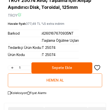
TROY 25074 Avuç Taşlama için Ahşap
Aşındırıcı Disk, Toroidal, 125mm
TROY
Havale fiyatı
377,49
TL
%
5
extra indirim
Barkod
:
4260167670935NT
:
Taşlama Öğütme Uçları
Tedarikçi Ürün Kodu
:
T 25074
Ürün Kodu
:
T 25074
Sepete Ekle
Favoriye
HEMEN AL
Koleksiyon
Fiyat Alarmı