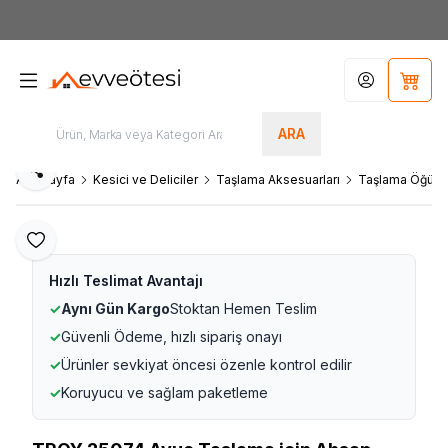
7000tl
ÜZERİ SİPARİŞLERİNİZDE KARGO ÜCRETSİZ
Hesabım
Sepet
ARA
Paylaş
Ana Sayfa
Kesici ve Deliciler
Taşlama Aksesuarları
Taşlama Öğütme
Favoriye Ekle
Hızlı Teslimat Avantajı
✓
Aynı Gün Kargo
Stoktan Hemen Teslim
✓
Güvenli Ödeme, hızlı sipariş onayı
✓
Ürünler sevkiyat öncesi özenle kontrol edilir
✓
Koruyucu ve sağlam paketleme