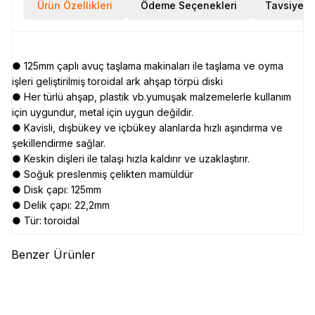
Ürün Özellikleri
Ödeme Seçenekleri
Tavsiye E
● 125mm çaplı avuç taşlama makinaları ile taşlama ve oyma
işleri geliştirilmiş toroidal ark ahşap törpü diski
● Her türlü ahşap, plastik vb.yumuşak malzemelerle kullanım
için uygundur, metal için uygun değildir.
● Kavisli, dışbükey ve içbükey alanlarda hızlı aşındırma ve
şekillendirme sağlar.
● Keskin dişleri ile talaşı hızla kaldırır ve uzaklaştırır.
● Soğuk preslenmiş çelikten mamüldür
● Disk çapı: 125mm
● Delik çapı: 22,2mm
● Tür: toroidal
Benzer Ürünler
(0)
(0)
TROY
TROY 25076 Avuç
TROY
TROY 25075 Avuç
Taşlama için Ahşap Aşındırıcı
Taşlama için Ahşap Aşındırıcı