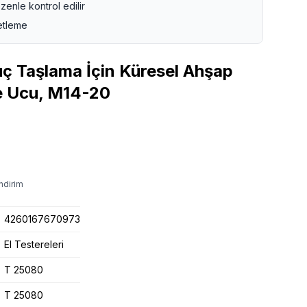
zenle kontrol edilir
etleme
 Taşlama İçin Küresel Ahşap
e Ucu, M14-20
ndirim
4260167670973
El Testereleri
T 25080
T 25080