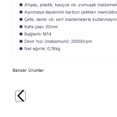
● Ahşap, plastik, kauçuk vb. yumuşak malzemelerl
● Aşınmaya dayanımlı karbon çelikten mamüldür
● Çelik, demir vb. sert mazlemelerle kullanmayını
● Kafa çapı: 20mm
● Bağlantı: M14
● Devir hızı (maksimum): 20000rpm
● Net ağırlık: 0,18kg
Benzer Ürünler
(0)
TROY
TROY 25091 Avuç Taşlama için
TROY
Ahşap Törpüleme Oyma Diski, 115mm
Ahşap 
545,41
TL
499,