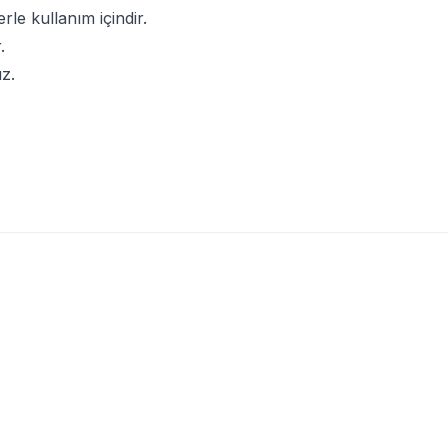
e kullanım içindir.
.
z.
(0)
(0)
TROY 25090 Avuç Taşlama için
TROY
TROY 25305 Çift 
Törpüleme Oyma Diski, 100mm
Testeresi, 30cm
96
TL
553,94
TL