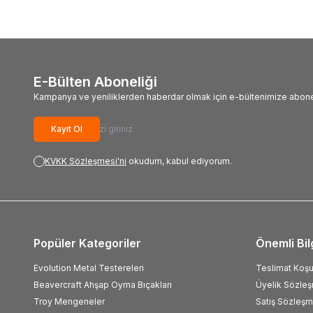
E-Bülten Aboneliği
Kampanya ve yeniliklerden haberdar olmak için e-bültenimize abone
Kayıt Ol
KVKK Sözleşmesi'ni
okudum, kabul ediyorum.
Popüler Kategoriler
Önemli Bil
Evolution Metal Testereleri
Teslimat Koşul
Beavercraft Ahşap Oyma Bıçakları
Üyelik Sözle
Troy Mengeneler
Satış Sözleşm