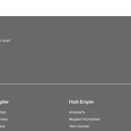
 olun!
giler
Hızlı Erişim
ları
Anasayfa
şmesi
Müşteri Hizmetleri
esi
Yeni Ürünler