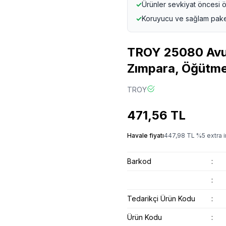
✓
Ürünler sevkiyat öncesi ö
✓
Koruyucu ve sağlam pak
TROY 25080 Avuç
Zımpara, Öğütm
TROY
471,56
TL
Havale fiyatı
447,98
TL
%
5
extra i
Barkod
:
:
Tedarikçi Ürün Kodu
:
Ürün Kodu
: