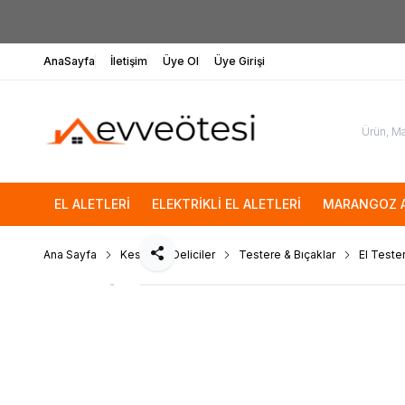
AnaSayfa
İletişim
Üye Ol
Üye Girişi
EL ALETLERİ
ELEKTRİKLİ EL ALETLERİ
MARANGOZ A
Ana Sayfa
Kesici ve Deliciler
Testere & Bıçaklar
El Tester
Paylaş