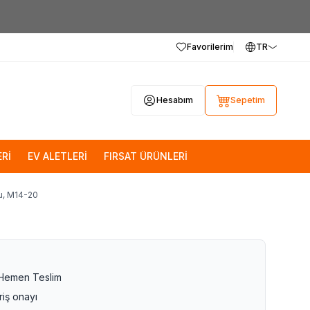
Favorilerim
TR
Hesabım
Sepetim
Rİ
EV ALETLERİ
FIRSAT ÜRÜNLERİ
u, M14-20
 Hemen Teslim
riş onayı