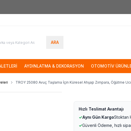
7000tl
ÜZERİ SİPARİŞLERİNİZDE KARGO ÜCRETSİZ
ARA
LETLERİ
AYDINLATMA & DEKORASYON
OTOMOTİV ÜRÜNLE
eleri
TROY 25080 Avuç Taşlama İçin Küresel Ahşap Zımpara, Öğütme Uc
Hızlı Teslimat Avantajı
✓
Aynı Gün Kargo
Stoktan
✓
Güvenli Ödeme, hızlı sipa