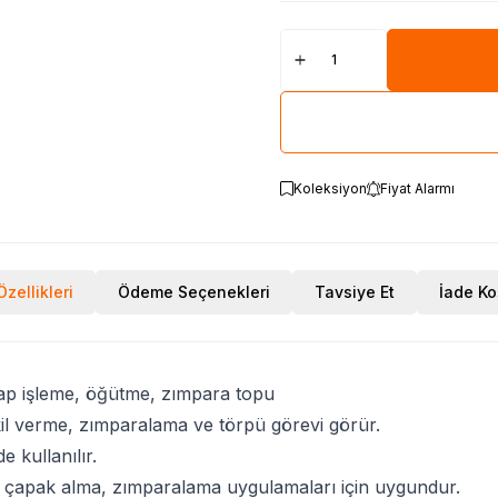
Koleksiyon
Fiyat Alarmı
zellikleri
Ödeme Seçenekleri
Tavsiye Et
İade Ko
hşap işleme, öğütme, zımpara topu
kil verme, zımparalama ve törpü görevi görür.
 kullanılır.
çapak alma, zımparalama uygulamaları için uygundur.