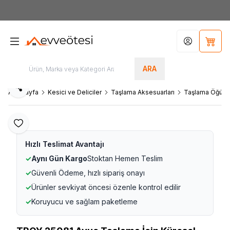
7000tl
ÜZERİ SİPARİŞLERİNİZDE KARGO ÜCRETSİZ
Hesabım
Sepet
ARA
Paylaş
Ana Sayfa
Kesici ve Deliciler
Taşlama Aksesuarları
Taşlama Öğütme
Favoriye Ekle
Hızlı Teslimat Avantajı
✓
Aynı Gün Kargo
Stoktan Hemen Teslim
✓
Güvenli Ödeme, hızlı sipariş onayı
✓
Ürünler sevkiyat öncesi özenle kontrol edilir
✓
Koruyucu ve sağlam paketleme