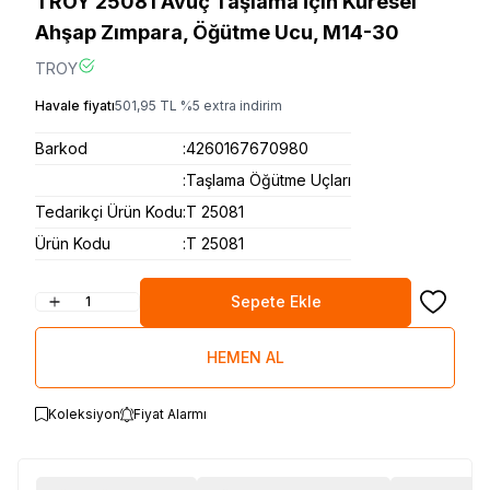
TROY 25081 Avuç Taşlama İçin Küresel
Ahşap Zımpara, Öğütme Ucu, M14-30
TROY
Havale fiyatı
501,95
TL
%
5
extra indirim
Barkod
:
4260167670980
:
Taşlama Öğütme Uçları
Tedarikçi Ürün Kodu
:
T 25081
Ürün Kodu
:
T 25081
Sepete Ekle
Favoriye
HEMEN AL
Koleksiyon
Fiyat Alarmı