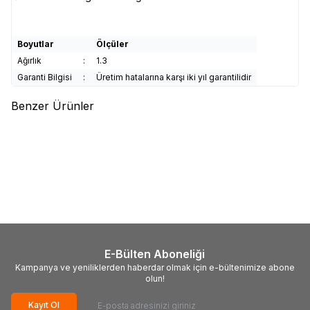
Boyutlar
Ölçüler
Ağırlık
:
1.3
Garanti Bilgisi
:
Üretim hatalarına karşı iki yıl garantilidir
Benzer Ürünler
(0)
(0)
TROY
TROY 18607 Hava
TROY
TROY 18612 Şartlandırıcı
Hortumu (7.5m)
(Filtre + Regülatör) 1/2(N)PT
325,37
TL
1.900,40
TL
E-Bülten Aboneliği
Kampanya ve yeniliklerden haberdar olmak için e-bültenimize abone
olun!
Kayıt Ol