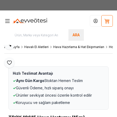
7000tl
ÜZERİ SİPARİŞLERİNİZDE KARGO ÜCRETSİZ
Hesabım
Sepet
ARA
Paylaş
Ana Sayfa
Havalı El Aletleri
Hava Hazırlama & Hat Ekipmanları
Hortu
Favoriye Ekle
Hızlı Teslimat Avantajı
✓
Aynı Gün Kargo
Stoktan Hemen Teslim
✓
Güvenli Ödeme, hızlı sipariş onayı
✓
Ürünler sevkiyat öncesi özenle kontrol edilir
✓
Koruyucu ve sağlam paketleme