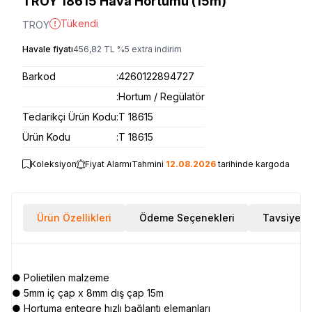
TROY 18615 Hava Hortumu (15m)
Tükendi
TROY
Havale fiyatı
456,82
TL
%
5
extra indirim
Barkod
:
4260122894727
:
Hortum / Regülatör
Tedarikçi Ürün Kodu
:
T 18615
Ürün Kodu
:
T 18615
Koleksiyon
Fiyat Alarmı
Tahmini
12.08.2026
tarihinde kargoda
Ürün Özellikleri
Ödeme Seçenekleri
Tavsiye E
● Polietilen malzeme
● 5mm iç çap x 8mm dış çap 15m
● Hortuma entegre hızlı bağlantı elemanları