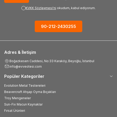
KVKK Sözleşmesi'ni
okudum, kabul ediyorum.
90-212-2430255
Adres & İletişim
Boğazkesen Caddesi, No:33 Karaköy, Beyoğlu, İstanbul
info@evveotesi.com
Popüler Kategoriler
Evolution Metal Testereleri
Beavercraft Ahşap Oyma Bıçakları
Troy Mengeneler
Sun-Fix Macun Kaynaklar
Fırsat Ürünleri