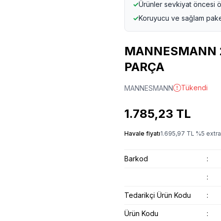
✓
Ürünler sevkiyat öncesi ö
✓
Koruyucu ve sağlam pak
MANNESMANN 29
PARÇA
Tükendi
MANNESMANN
1.785,23
TL
Havale fiyatı
1.695,97
TL
%
5
extra
Barkod
:
:
Tedarikçi Ürün Kodu
:
Ürün Kodu
: