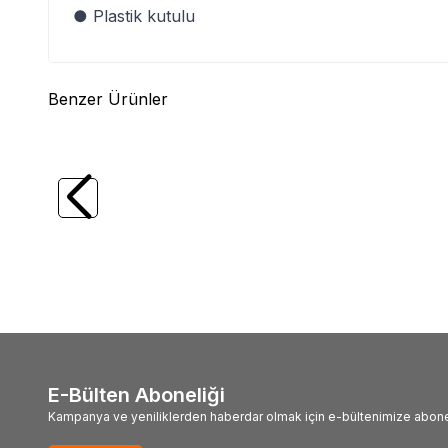
● Plastik kutulu
Benzer Ürünler
(0)
CRESCENT
CRESCENT CTB61EU Metal
GEAR
Takım Çantalı Profesyonel Alet Seti
Kombine
Parça
34.034,51
TL
5.298
E-Bülten Aboneliği
Kampanya ve yeniliklerden haberdar olmak için e-bültenimize abone