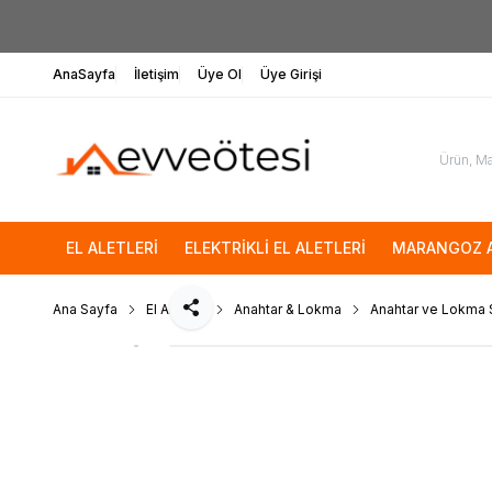
AnaSayfa
İletişim
Üye Ol
Üye Girişi
EL ALETLERİ
ELEKTRİKLİ EL ALETLERİ
MARANGOZ A
Ana Sayfa
El Aletleri
Anahtar & Lokma
Anahtar ve Lokma S
Paylaş