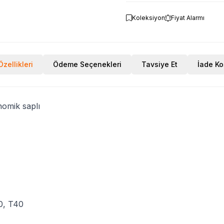
Koleksiyon
Fiyat Alarmı
zellikleri
Ödeme Seçenekleri
Tavsiye Et
İade Ko
onomik saplı
30, T40