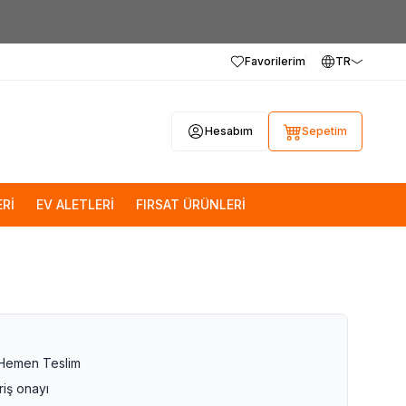
Favorilerim
TR
Hesabım
Sepetim
Rİ
EV ALETLERİ
FIRSAT ÜRÜNLERİ
 Hemen Teslim
riş onayı