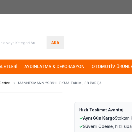
7000tl
ÜZERİ SİPARİŞLERİNİZDE KARGO ÜCRETSİZ
ARA
LETLERİ
AYDINLATMA & DEKORASYON
OTOMOTİV ÜRÜNLE
etleri
MANNESMANN 29891 LOKMA TAKIMI, 38 PARÇA
Hızlı Teslimat Avantajı
✓
Aynı Gün Kargo
Stoktan
✓
Güvenli Ödeme, hızlı sipa