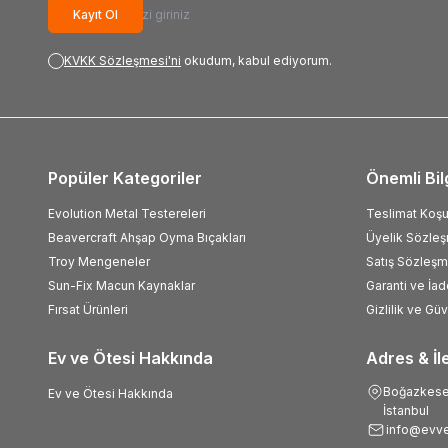
Kayıt Ol
KVKK Sözleşmesi'ni
okudum, kabul ediyorum.
Popüler Kategoriler
Önemli Bil
Evolution Metal Testereleri
Teslimat Koşul
Beavercraft Ahşap Oyma Bıçakları
Üyelik Sözle
Troy Mengeneler
Satış Sözleşm
Sun-Fix Macun Kaynaklar
Garanti ve İad
Fırsat Ürünleri
Gizlilik ve Gü
Ev ve Ötesi Hakkında
Adres & İl
Boğazkesen
Ev ve Ötesi Hakkında
İstanbul
info@evve