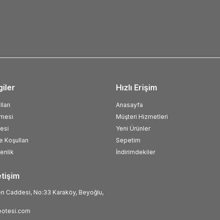
giler
Hızlı Erişim
ları
Anasayfa
şmesi
Müşteri Hizmetleri
esi
Yeni Ürünler
e Koşulları
Sepetim
venlik
İndirimdekiler
etişim
 Caddesi, No:33 Karaköy, Beyoğlu,
otesi.com