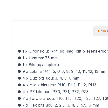
Ürün Ö
● 1 x Cırcır kolu: 1/4", sol-sağ, çift bileşenli erg
● 1 x Uzatma: 75 mm
● 1 x Bits uç adaptörü
● 9 x Lokma 1/4": 5, 6, 7, 8, 9, 10, 11, 12, 13 mm
● 4 x Düz bits ucu: 3, 4, 5, 6 mm
● 4 x Yıldız bits ucu: PH0, PH1, PH2, PH3
● 4 x PZ bits ucu: PZ0, PZ1, PZ2, PZ3
● 7 x Torx bits ucu: T10, T15, T20, T25, T27, T
● 7 x Hex bits ucu: 2, 2.5, 3, 4, 5, 5.5, 6 mm