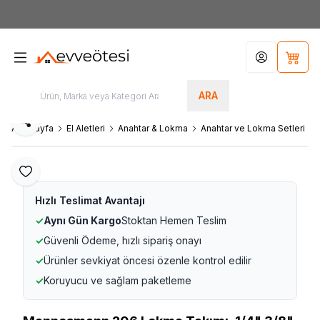
7000tl
ÜZERİ SİPARİŞLERİNİZDE KARGO ÜCRETSİZ
Hesabım
Sepet
ARA
Paylaş
Ana Sayfa
El Aletleri
Anahtar & Lokma
Anahtar ve Lokma Setleri
Favoriye Ekle
Hızlı Teslimat Avantajı
✓
Aynı Gün Kargo
Stoktan Hemen Teslim
✓
Güvenli Ödeme, hızlı sipariş onayı
✓
Ürünler sevkiyat öncesi özenle kontrol edilir
✓
Koruyucu ve sağlam paketleme