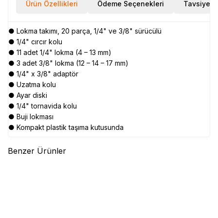
Ürün Özellikleri
Ödeme Seçenekleri
Tavsiye E
● Lokma takımı, 20 parça, 1/4" ve 3/8" sürücülü
● 1/4" cırcır kolu
● 11 adet 1/4" lokma (4 – 13 mm)
● 3 adet 3/8" lokma (12 – 14 – 17 mm)
● 1/4" x 3/8" adaptör
● Uzatma kolu
● Ayar diski
● 1/4" tornavida kolu
● Buji lokması
● Kompakt plastik taşıma kutusunda
Benzer Ürünler
(0)
(0)
CRESCENT
CRESCENT
GEAR WRENCH
GEAR WRENCH
CTB61EU Metal Takım Çantalı
9412BE Kombine Cırcırlı
Profesyonel Alet Seti
Anahtar Seti, Metrik, 12 Parça
34.034,51
TL
5.298,10
TL