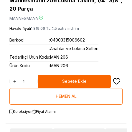
Mannesmann 206 Lokma Takımı, 1/4" 3/8",
20 Parça
MANNESMANN
Havale fiyatı
1.819,06
TL
%
5
extra indirim
Barkod
:
04003315006602
:
Anahtar ve Lokma Setleri
Tedarikçi Ürün Kodu
:
MAN 206
Ürün Kodu
:
MAN 206
Sepete Ekle
Favoriye
HEMEN AL
Koleksiyon
Fiyat Alarmı