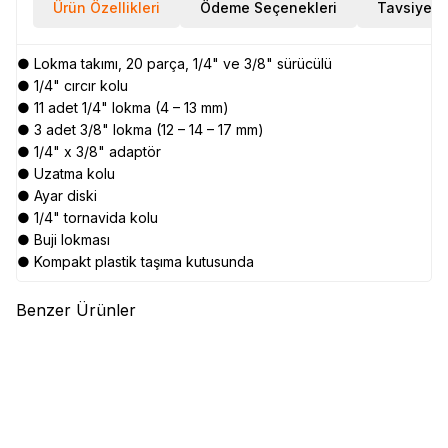
Ürün Özellikleri
Ödeme Seçenekleri
Tavsiye E
● Lokma takımı, 20 parça, 1/4" ve 3/8" sürücülü
● 1/4" cırcır kolu
● 11 adet 1/4" lokma (4 – 13 mm)
● 3 adet 3/8" lokma (12 – 14 – 17 mm)
● 1/4" x 3/8" adaptör
● Uzatma kolu
● Ayar diski
● 1/4" tornavida kolu
● Buji lokması
● Kompakt plastik taşıma kutusunda
Benzer Ürünler
(0)
(0)
CRESCENT
CRESCENT
GEAR WRENCH
GEAR WRENCH
CTB61EU Metal Takım Çantalı
9412BE Kombine Cırcırlı
Profesyonel Alet Seti
Anahtar Seti, Metrik, 12 Parça
34.034,51
TL
5.298,10
TL