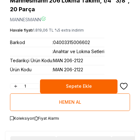
Mannesmann 206 Lokma Takımı, 1/4" 3/8",
20 Parça
MANNESMANN
Havale fiyatı
1.819,06
TL
%
5
extra indirim
Barkod
:
04003315006602
:
Anahtar ve Lokma Setleri
Tedarikçi Ürün Kodu
:
MAN 206-2122
Ürün Kodu
:
MAN 206-2122
Sepete Ekle
Favoriye
HEMEN AL
Koleksiyon
Fiyat Alarmı