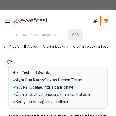
7000tl
ÜZERİ SİPARİŞLERİNİZDE KARGO ÜCRETSİZ
Hesabım
Sepet
ARA
Paylaş
Ana Sayfa
El Aletleri
Anahtar & Lokma
Anahtar ve Lokma Setleri
Favoriye Ekle
Hızlı Teslimat Avantajı
✓
Aynı Gün Kargo
Stoktan Hemen Teslim
✓
Güvenli Ödeme, hızlı sipariş onayı
✓
Ürünler sevkiyat öncesi özenle kontrol edilir
✓
Koruyucu ve sağlam paketleme