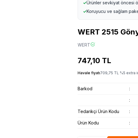
✓
Ürünler sevkiyat öncesi ö
✓
Koruyucu ve sağlam pak
WERT 2515 Göny
WERT
747,10
TL
Havale fiyatı
709,75
TL
%
5
extra i
Barkod
:
:
Tedarikçi Ürün Kodu
:
Ürün Kodu
: