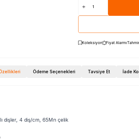
Koleksiyon
Fiyat Alarmı
Tahmi
zellikleri
Ödeme Seçenekleri
Tavsiye Et
İade Ko
lı dişler, 4 diş/cm, 65Mn çelik
e