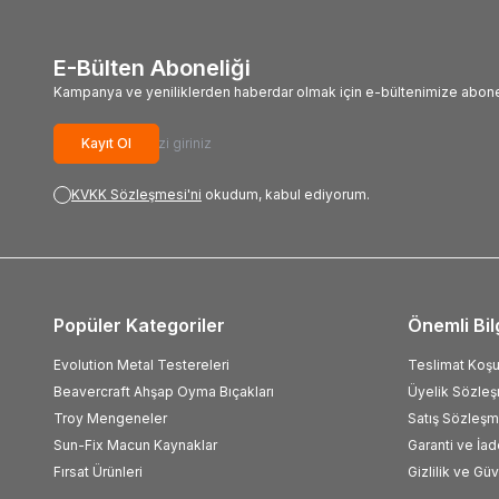
E-Bülten Aboneliği
Kampanya ve yeniliklerden haberdar olmak için e-bültenimize abone
Kayıt Ol
KVKK Sözleşmesi'ni
okudum, kabul ediyorum.
Popüler Kategoriler
Önemli Bil
Evolution Metal Testereleri
Teslimat Koşul
Beavercraft Ahşap Oyma Bıçakları
Üyelik Sözle
Troy Mengeneler
Satış Sözleşm
Sun-Fix Macun Kaynaklar
Garanti ve İad
Fırsat Ürünleri
Gizlilik ve Gü