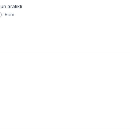
n aralıklı
i): 9cm
(0)
(0)
TROY 25090 Avuç Taşlama için
TROY
TROY 25305 Çift 
Törpüleme Oyma Diski, 100mm
Testeresi, 30cm
96
TL
553,94
TL