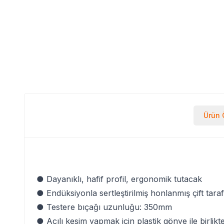
Ürün Ö
● Dayanıklı, hafif profil, ergonomik tutacak
● Endüksiyonla sertleştirilmiş honlanmış çift taraf
● Testere bıçağı uzunluğu: 350mm
● Açılı kesim yapmak için plastik gönye ile birlikt