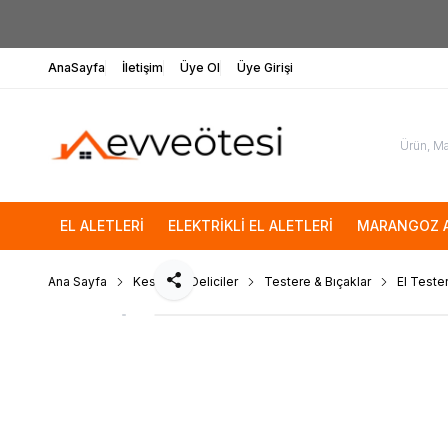
AnaSayfa
İletişim
Üye Ol
Üye Girişi
EL ALETLERİ
ELEKTRİKLİ EL ALETLERİ
MARANGOZ A
Ana Sayfa
Kesici ve Deliciler
Testere & Bıçaklar
El Tester
Paylaş