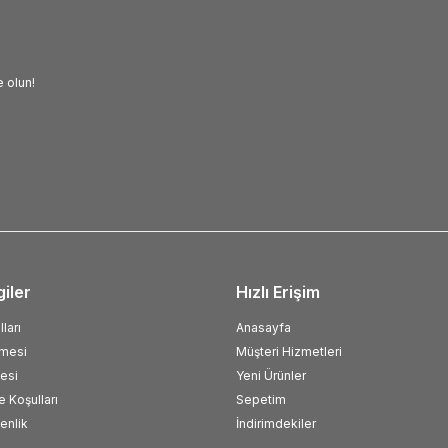
 olun!
giler
Hızlı Erişim
ları
Anasayfa
şmesi
Müşteri Hizmetleri
esi
Yeni Ürünler
e Koşulları
Sepetim
venlik
İndirimdekiler