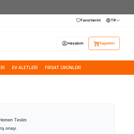
Favorilerim
TR
Hesabım
Sepetim
Rİ
EV ALETLERİ
FIRSAT ÜRÜNLERİ
 Hemen Teslim
riş onayı