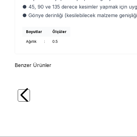
● 45, 90 ve 135 derece kesimler yapmak için uygu
● Gönye derinliği (kesilebilecek malzeme genişliğ
Boyutlar
Ölçüler
Ağırlık
:
0.5
Benzer Ürünler
(0)
TROY
TROY 25091 Avuç Taşlama için
TROY
Ahşap Törpüleme Oyma Diski, 115mm
Ahşap 
545,41
TL
499,