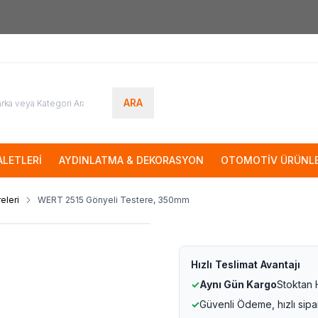
7000tl
ÜZERİ SİPARİŞLERİNİZDE KARGO ÜCRETSİZ
ARA
LETLERİ
AYDINLATMA & DEKORASYON
OTOMOTİV ÜRÜNLE
eleri
WERT 2515 Gönyeli Testere, 350mm
Hızlı Teslimat Avantajı
✓
Aynı Gün Kargo
Stoktan
✓
Güvenli Ödeme, hızlı sipa