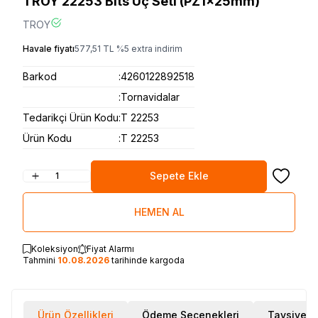
TROY 22253 Bits Uç Seti (PZ1x25mm)
TROY
Havale fiyatı
577,51
TL
%
5
extra indirim
Barkod
:
4260122892518
:
Tornavidalar
Tedarikçi Ürün Kodu
:
T 22253
Ürün Kodu
:
T 22253
Sepete Ekle
Favoriye
HEMEN AL
Koleksiyon
Fiyat Alarmı
Tahmini
10.08.2026
tarihinde kargoda
Ürün Özellikleri
Ödeme Seçenekleri
Tavsiye E