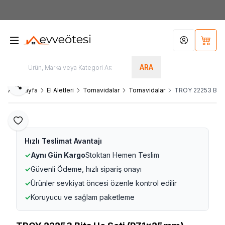
7000tl
ÜZERİ SİPARİŞLERİNİZDE KARGO ÜCRETSİZ
Hesabım
Sepet
ARA
Paylaş
Ana Sayfa
El Aletleri
Tornavidalar
Tornavidalar
TROY 22253 Bits
Favoriye Ekle
Hızlı Teslimat Avantajı
✓
Aynı Gün Kargo
Stoktan Hemen Teslim
✓
Güvenli Ödeme, hızlı sipariş onayı
✓
Ürünler sevkiyat öncesi özenle kontrol edilir
✓
Koruyucu ve sağlam paketleme