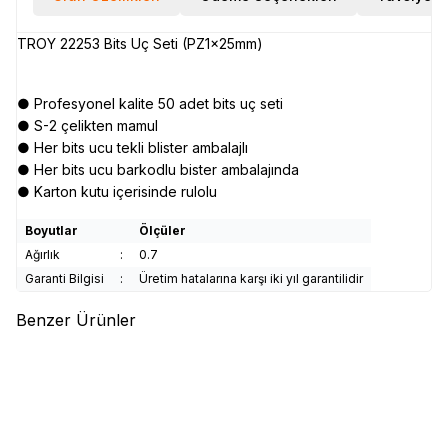
TROY 22253 Bits Uç Seti (PZ1x25mm)
● Profesyonel kalite 50 adet bits uç seti
● S-2 çelikten mamul
● Her bits ucu tekli blister ambalajlı
● Her bits ucu barkodlu bister ambalajında
● Karton kutu içerisinde rulolu
Boyutlar
Ölçüler
Ağırlık
:
0.7
Garanti Bilgisi
:
Üretim hatalarına karşı iki yıl garantilidir
Benzer Ürünler
(0)
(0)
WERT
WERT 2251 Saatçi
WERT
WERT 2257 Tornavida
Tornavida Seti (6 Parça)
Seti (18 Parça)
241,46
TL
2.539,58
TL