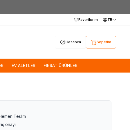
Favorilerim
TR
Hesabım
Sepetim
Rİ
EV ALETLERİ
FIRSAT ÜRÜNLERİ
 Hemen Teslim
riş onayı