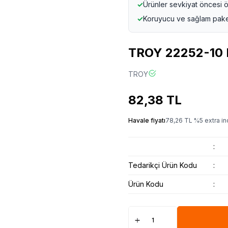
✓
Ürünler sevkiyat öncesi ö
✓
Koruyucu ve sağlam pak
TROY 22252-10 
TROY
82,38
TL
Havale fiyatı
78,26
TL
%
5
extra in
:
Tedarikçi Ürün Kodu
:
Ürün Kodu
: