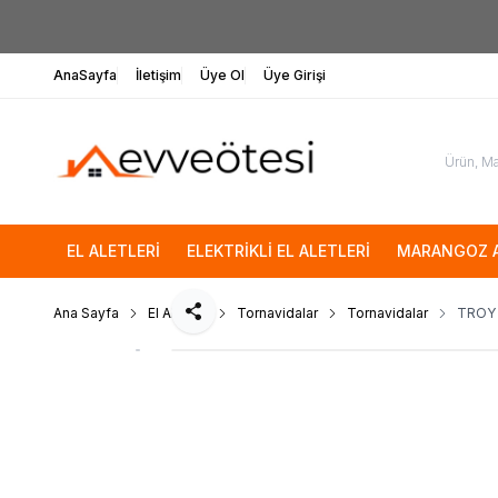
AnaSayfa
İletişim
Üye Ol
Üye Girişi
EL ALETLERİ
ELEKTRİKLİ EL ALETLERİ
MARANGOZ A
Ana Sayfa
El Aletleri
Tornavidalar
Tornavidalar
TROY 
Paylaş