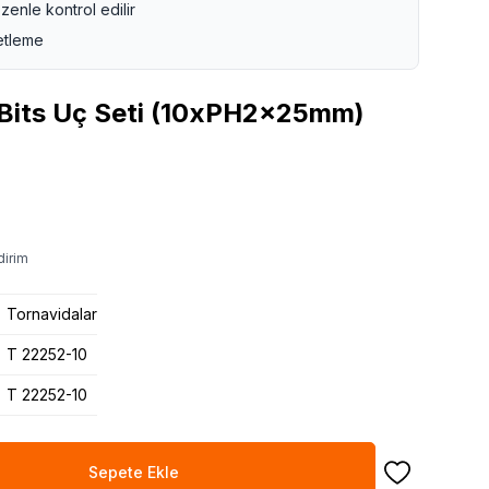
zenle kontrol edilir
etleme
Bits Uç Seti (10xPH2x25mm)
dirim
Tornavidalar
T 22252-10
T 22252-10
Sepete Ekle
Favoriye Ekle