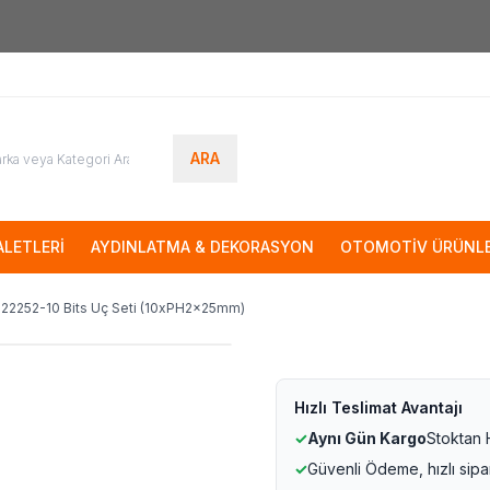
7000tl
ÜZERİ SİPARİŞLERİNİZDE KARGO ÜCRETSİZ
ARA
LETLERİ
AYDINLATMA & DEKORASYON
OTOMOTİV ÜRÜNLE
22252-10 Bits Uç Seti (10xPH2x25mm)
Hızlı Teslimat Avantajı
✓
Aynı Gün Kargo
Stoktan
✓
Güvenli Ödeme, hızlı sipa