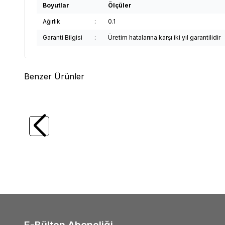
Boyutlar
Ölçüler
Ağırlık
:
0.1
Garanti Bilgisi
:
Üretim hatalarına karşı iki yıl garantilidir
Benzer Ürünler
(0)
WERT
WERT 2251 Saatçi Tornavida Seti
WERT
(6 Parça)
Parça)
241,46
TL
2.53
E-Bülten Aboneliği