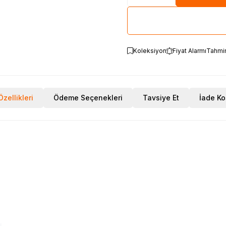
Koleksiyon
Fiyat Alarmı
Tahmi
zellikleri
Ödeme Seçenekleri
Tavsiye Et
İade Ko