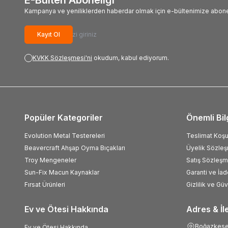
Kampanya ve yeniliklerden haberdar olmak için e-bültenimize abone
Kayıt Ol
KVKK Sözleşmesi'ni
okudum, kabul ediyorum.
Popüler Kategoriler
Önemli Bil
Evolution Metal Testereleri
Teslimat Koşul
Beavercraft Ahşap Oyma Bıçakları
Üyelik Sözle
Troy Mengeneler
Satış Sözleşm
Sun-Fix Macun Kaynaklar
Garanti ve İad
Fırsat Ürünleri
Gizlilik ve Gü
Ev ve Ötesi Hakkında
Adres & İl
Boğazkesen
Ev ve Ötesi Hakkında