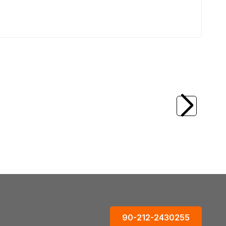
(0)
ap Matkap Ucu
TROY
TROY 25012 Ahşap Matkap Ucu
(12x400mm)
149,73
TL
90-212-2430255