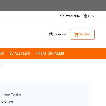
Favorilerim
TR
Hesabım
Sepetim
Rİ
EV ALETLERİ
FIRSAT ÜRÜNLERİ
mm)
 Hemen Teslim
riş onayı