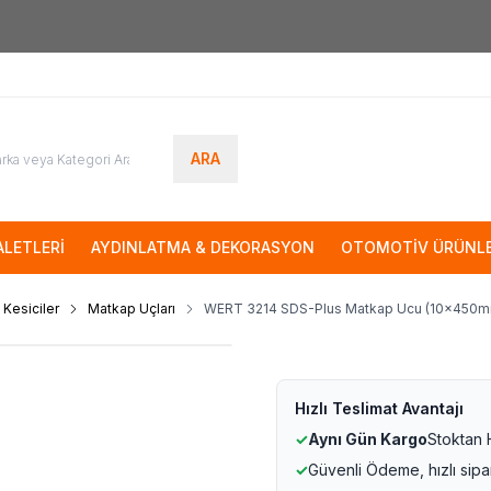
7000tl
ÜZERİ SİPARİŞLERİNİZDE KARGO ÜCRETSİZ
ARA
LETLERİ
AYDINLATMA & DEKORASYON
OTOMOTİV ÜRÜNLE
 Kesiciler
Matkap Uçları
WERT 3214 SDS-Plus Matkap Ucu (10x450
Hızlı Teslimat Avantajı
✓
Aynı Gün Kargo
Stoktan
✓
Güvenli Ödeme, hızlı sipa