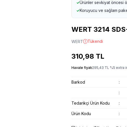
✓
Ürünler sevkiyat öncesi ö
✓
Koruyucu ve sağlam pak
WERT 3214 SDS-
Tükendi
WERT
310,98
TL
Havale fiyatı
295,43
TL
%
5
extra i
Barkod
:
:
Tedarikçi Ürün Kodu
:
Ürün Kodu
: