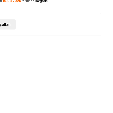
ni
10.08.2026
tarihinde kargoda
şulları