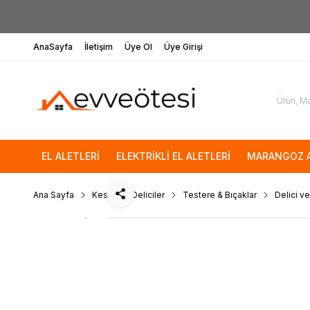
AnaSayfa
İletişim
Üye Ol
Üye Girişi
EL ALETLERİ
ELEKTRİKLİ EL ALETLERİ
MARANGOZ A
Ana Sayfa
Kesici ve Deliciler
Testere & Bıçaklar
Delici ve
Paylaş