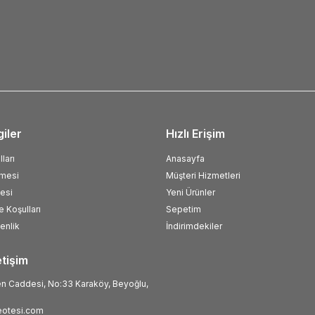
giler
Hızlı Erişim
ları
Anasayfa
şmesi
Müşteri Hizmetleri
esi
Yeni Ürünler
e Koşulları
Sepetim
venlik
İndirimdekiler
etişim
 Caddesi, No:33 Karaköy, Beyoğlu,
otesi.com