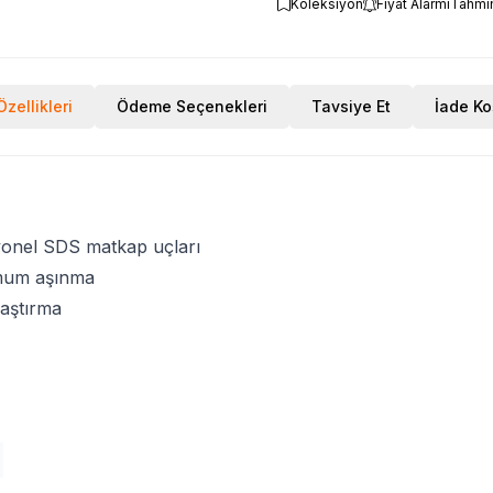
Koleksiyon
Fiyat Alarmı
Tahmi
zellikleri
Ödeme Seçenekleri
Tavsiye Et
İade Ko
esyonel SDS matkap uçları
imum aşınma
laştırma