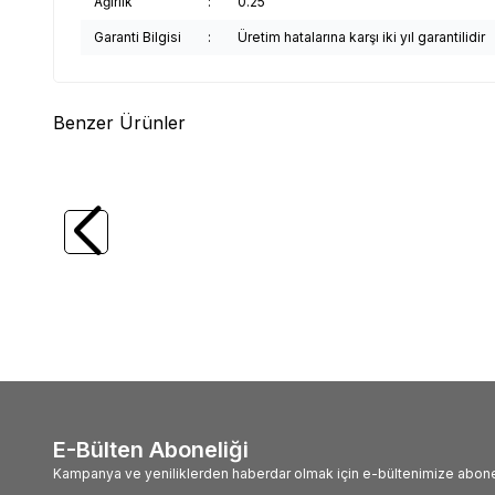
Ağırlık
:
0.25
Garanti Bilgisi
:
Üretim hatalarına karşı iki yıl garantilidir
Benzer Ürünler
(0)
MANNESMANN
Mannesmann 59860
WERT
Matkap Uç Seti, 60Parça
Uç Seti
3.901,59
TL
230,
E-Bülten Aboneliği
Kampanya ve yeniliklerden haberdar olmak için e-bültenimize abone