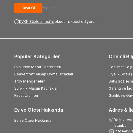
Kayıt Ol
KVKK Sözleşmesi'ni
okudum, kabul ediyorum.
Popüler Kategoriler
Önemli Bil
Evolution Metal Testereleri
Teslimat Koşul
Beavercraft Ahşap Oyma Bıçakları
Üyelik Sözle
Troy Mengeneler
Satış Sözleşm
Sun-Fix Macun Kaynaklar
Garanti ve İad
Fırsat Ürünleri
Gizlilik ve Gü
Ev ve Ötesi Hakkında
Adres & İl
Boğazkesen
Ev ve Ötesi Hakkında
İstanbul
info@evve