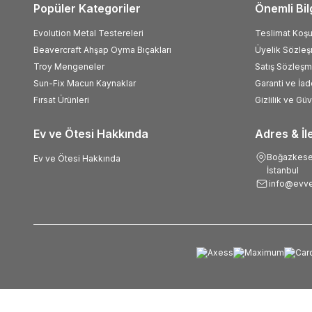
Popüler Kategoriler
Önemli Bil
Evolution Metal Testereleri
Teslimat Koşul
Beavercraft Ahşap Oyma Bıçakları
Üyelik Sözle
Troy Mengeneler
Satış Sözleşm
Sun-Fix Macun Kaynaklar
Garanti ve İad
Fırsat Ürünleri
Gizlilik ve Gü
Ev ve Ötesi Hakkında
Adres & İl
Boğazkesen
Ev ve Ötesi Hakkında
İstanbul
info@evve