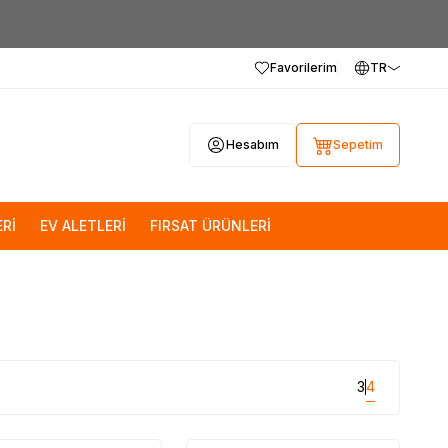
Favorilerim
TR
Hesabım
Sepetim
Rİ
EV ALETLERİ
FIRSAT ÜRÜNLERİ
3
4