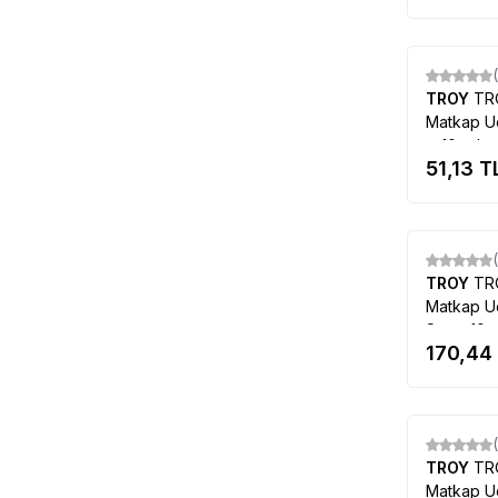
TROY
TR
Matkap Uc
= 10 adet
51,13
T
TROY
TR
Matkap U
Set = 10 
170,44
TROY
TR
Matkap U