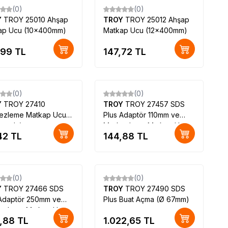
(0)
(0)
Y
TROY 25010 Ahşap
TROY
TROY 25012 Ahşap
ap Ucu (10x400mm)
Matkap Ucu (12x400mm)
,99
TL
147,72
TL
(0)
(0)
Y
TROY 27410
TROY
TROY 27457 SDS
ezleme Matkap Ucu
Plus Adaptör 110mm ve
s uçlu)
Merkezleme Matkap Ucu
42
TL
144,88
TL
Seti
(0)
(0)
Y
TROY 27466 SDS
TROY
TROY 27490 SDS
 Adaptör 250mm ve
Plus Buat Açma (Ø 67mm)
ezleme Matkap Ucu
,88
TL
1.022,65
TL