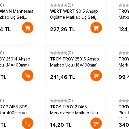
(0)
(0)
SMANN
Mannesmann
WERT
WERT 9015 Ahşap
TRO
tkap Uç Seti,
Öğütme Matkap Uç Seti, 5
Matk
Parça
14
TL
227,26
TL
124
(0)
(0)
OY 25014 Ahşap
TROY
TROY 25016 Ahşap
TRO
cu (14x400mm)
Matkap Ucu (16x400mm)
Merk
(elma
TL
241,46
TL
99,
(0)
(0)
OY 27458 SDS
TROY
TROY 27465
TRO
ptör 400mm ve
Merkezleme Matkap Ucu
Plus
me Matkap Ucu
Merk
TL
14,20
TL
340
Seti