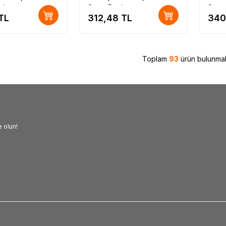
adet
Set = 5 adet
Set =
TL
312,48
TL
340
Toplam
93
ürün bulunmak
 olun!