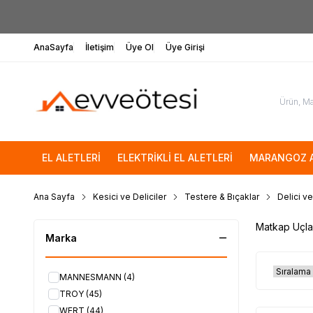
AnaSayfa
İletişim
Üye Ol
Üye Girişi
EL ALETLERİ
ELEKTRİKLİ EL ALETLERİ
MARANGOZ A
Ana Sayfa
Kesici ve Deliciler
Testere & Bıçaklar
Delici ve
Matkap Uçla
Marka
MANNESMANN
(4)
TROY
(45)
WERT
(44)