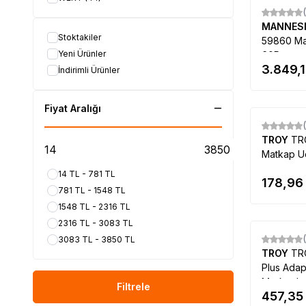
MANNE
Stoktakiler
59860 Ma
Yeni Ürünler
60Parça
3.849,
İndirimli Ürünler
Fiyat Aralığı
TROY
TR
Matkap U
14 TL - 781 TL
178,96
781 TL - 1548 TL
1548 TL - 2316 TL
2316 TL - 3083 TL
3083 TL - 3850 TL
TROY
TR
Plus Ada
Merkezle
Filtrele
457,35
Seti