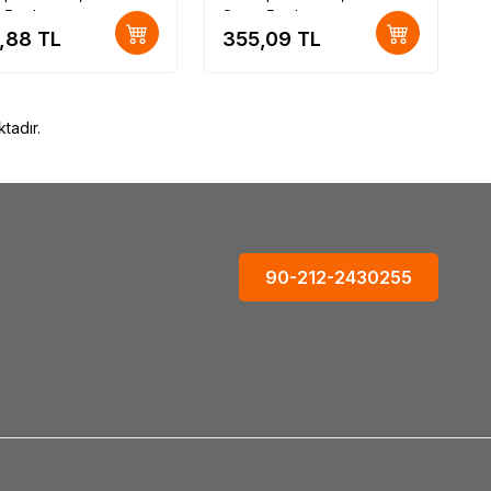
 5 adet
Set = 5 adet
,88
TL
355,09
TL
tadır.
90-212-2430255