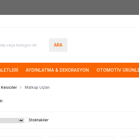
7000tl
ÜZERİ SİPARİŞLERİNİZDE KARGO ÜCRETSİZ
ARA
LETLERİ
AYDINLATMA & DEKORASYON
OTOMOTİV ÜRÜNLE
 Kesiciler
Matkap Uçları
rı
Stoktakiler