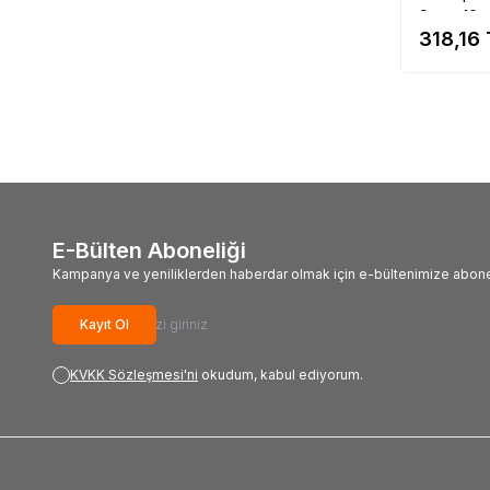
Set = 10 
318,16
E-Bülten Aboneliği
Kampanya ve yeniliklerden haberdar olmak için e-bültenimize abone
Kayıt Ol
KVKK Sözleşmesi'ni
okudum, kabul ediyorum.