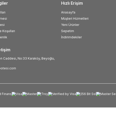
giler
Hızlı Erişim
ları
Anasayfa
şmesi
Müşteri Hizmetleri
esi
Yeni Ürünler
e Koşulları
Sepetim
venlik
İndirimdekiler
etişim
 Caddesi, No:33 Karaköy, Beyoğlu,
otesi.com