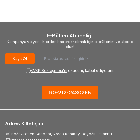
El Feneri, 42cm
El Feneri, 30cm
1.382,11
TL
950,20
TL
E-Bülten Aboneliği
Kampanya ve yeniliklerden haberdar olmak için e-bültenimize abone
olun!
Kayıt Ol
KVKK Sözleşmesi'ni
okudum, kabul ediyorum.
90-212-2430255
Adres & İletişim
Boğazkesen Caddesi, No:33 Karaköy, Beyoğlu, İstanbul