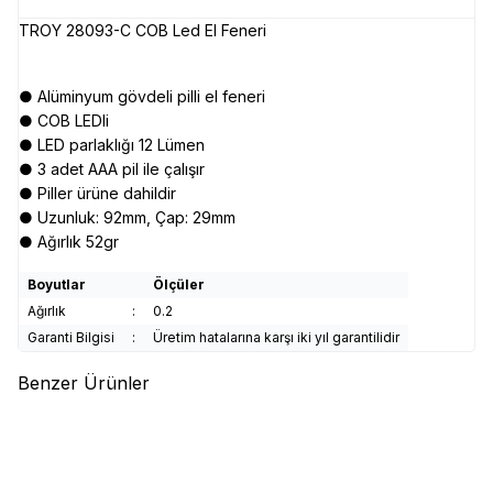
TROY 28093-C COB Led El Feneri
● Alüminyum gövdeli pilli el feneri
● COB LEDli
● LED parlaklığı 12 Lümen
● 3 adet AAA pil ile çalışır
● Piller ürüne dahildir
● Uzunluk: 92mm, Çap: 29mm
● Ağırlık 52gr
Boyutlar
Ölçüler
Ağırlık
:
0.2
Garanti Bilgisi
:
Üretim hatalarına karşı iki yıl garantilidir
Benzer Ürünler
(0)
(0)
EVER BRITE
EVER BRITE
EVER BRITE
EVER BRITE
E011030 Beyzbol Sopası LED
E011087 Beyzbol Sopası LED