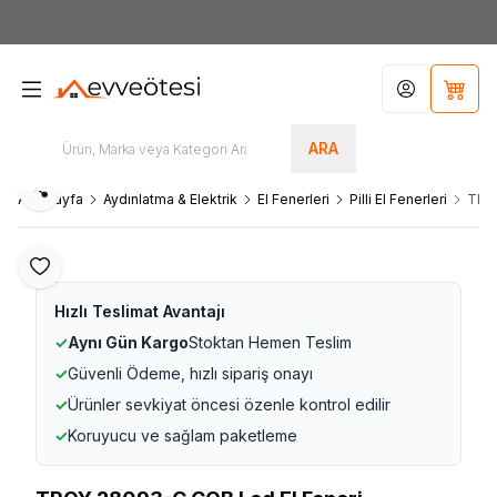
7000tl
ÜZERİ SİPARİŞLERİNİZDE KARGO ÜCRETSİZ
Hesabım
Sepet
ARA
Paylaş
Ana Sayfa
Aydınlatma & Elektrik
El Fenerleri
Pilli El Fenerleri
TROY
Favoriye Ekle
Hızlı Teslimat Avantajı
✓
Aynı Gün Kargo
Stoktan Hemen Teslim
✓
Güvenli Ödeme, hızlı sipariş onayı
✓
Ürünler sevkiyat öncesi özenle kontrol edilir
✓
Koruyucu ve sağlam paketleme