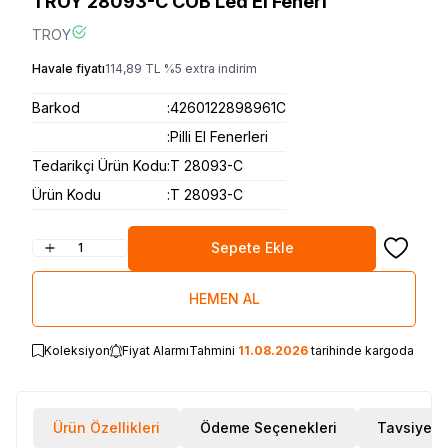
TROY 28093-C COB Led El Feneri
TROY
Havale fiyatı
114,89
TL
%
5
extra indirim
Barkod
:
4260122898961C
:
Pilli El Fenerleri
Tedarikçi Ürün Kodu
:
T 28093-C
Ürün Kodu
:
T 28093-C
Sepete Ekle
Favoriye
HEMEN AL
Koleksiyon
Fiyat Alarmı
Tahmini
11.08.2026
tarihinde kargoda
Ürün Özellikleri
Ödeme Seçenekleri
Tavsiye E