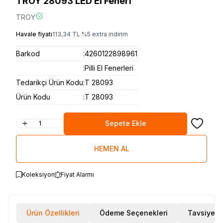
TROY 28093 LED El Feneri
TROY
Havale fiyatı
113,34
TL
%
5
extra indirim
Barkod
:
4260122898961
:
Pilli El Fenerleri
Tedarikçi Ürün Kodu
:
T 28093
Ürün Kodu
:
T 28093
Sepete Ekle
Favoriye
HEMEN AL
Koleksiyon
Fiyat Alarmı
Ürün Özellikleri
Ödeme Seçenekleri
Tavsiye E