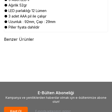
● Ağırlık 52gr
● LED parlaklığı 12 Lümen
● 3 adet AAA pil ile çalışır
● Uzunluk : 92mm, Çap : 29mm
● Piller fiyata dahildir
Benzer Ürünler
(0)
(0)
EVER BRITE
EVER BRITE
EVER BRITE
EVER BRITE
E011030 Beyzbol Sopası LED
E011087 Beyzbol Sopası LED
El Feneri, 42cm
El Feneri, 30cm
1.363,53
TL
937,43
TL
E-Bülten Aboneliği
Kampanya ve yeniliklerden haberdar olmak için e-bültenimize abone
olun!
Kayıt Ol