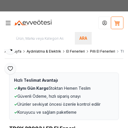
7000tl
ÜZERİ SİPARİŞLERİNİZDE KARGO ÜCRETSİZ
Hesabım
Sepet
ARA
Paylaş
Ana Sayfa
Aydınlatma & Elektrik
El Fenerleri
Pilli El Fenerleri
TROY
Favoriye Ekle
Hızlı Teslimat Avantajı
✓
Aynı Gün Kargo
Stoktan Hemen Teslim
✓
Güvenli Ödeme, hızlı sipariş onayı
✓
Ürünler sevkiyat öncesi özenle kontrol edilir
✓
Koruyucu ve sağlam paketleme