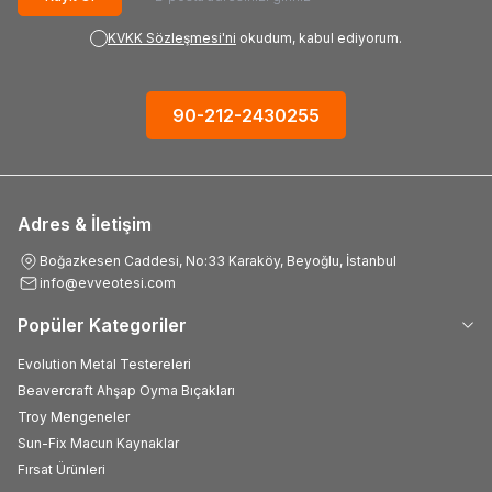
KVKK Sözleşmesi'ni
okudum, kabul ediyorum.
90-212-2430255
Adres & İletişim
Boğazkesen Caddesi, No:33 Karaköy, Beyoğlu, İstanbul
info@evveotesi.com
Popüler Kategoriler
Evolution Metal Testereleri
Beavercraft Ahşap Oyma Bıçakları
Troy Mengeneler
Sun-Fix Macun Kaynaklar
Fırsat Ürünleri