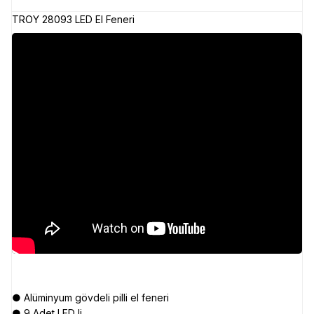
TROY 28093 LED El Feneri
● Alüminyum gövdeli pilli el feneri
● 9 Adet LED li