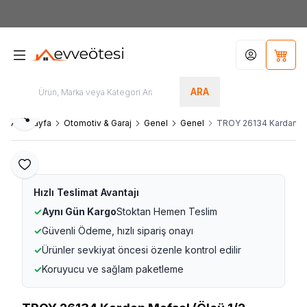
7000tl
ÜZERİ SİPARİŞLERİNİZDE KARGO ÜCRETSİZ
Hesabım
Sepet
ARA
Paylaş
Ana Sayfa
Otomotiv & Garaj
Genel
Genel
TROY 26134 Kardan Ma
Favoriye Ekle
Hızlı Teslimat Avantajı
✓
Aynı Gün Kargo
Stoktan Hemen Teslim
✓
Güvenli Ödeme, hızlı sipariş onayı
✓
Ürünler sevkiyat öncesi özenle kontrol edilir
✓
Koruyucu ve sağlam paketleme