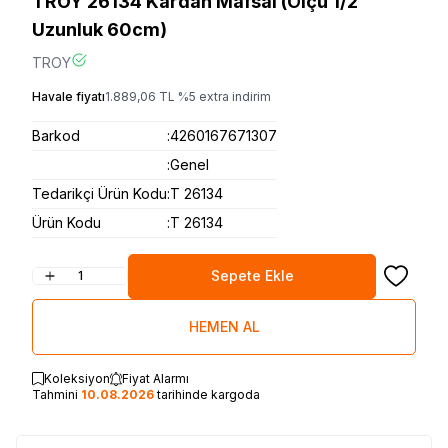
TROY 26134 Kardan Mafsal (Ölçü 1/2
Uzunluk 60cm)
TROY
Havale fiyatı
1.889,06
TL
%
5
extra indirim
Barkod
:
4260167671307
:
Genel
Tedarikçi Ürün Kodu
:
T 26134
Ürün Kodu
:
T 26134
Sepete Ekle
Favoriye
HEMEN AL
Koleksiyon
Fiyat Alarmı
Tahmini
10.08.2026
tarihinde kargoda