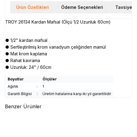
Ürün Özellikleri
Ödeme Seçenekleri
Tavsiye E
TROY 26134 Kardan Mafsal (Ölçü 1/2 Uzunluk 60cm)
● 1/2" kardan mafsal
● Sertleştirilmiş krom vanadyum çeliğinden mamül
● Mat krom kaplama
● Rahat kavrama
● Uzunluk: 24" / 60cm
Boyutlar
Ölçüler
Ağırlık
:
1
Garanti Bilgisi
:
Üretim hatalarına karşı iki yıl garantilidir
Benzer Ürünler
(0)
(0)
CRESCENT
CRESCENT CTK
MANNESMANN
Mannesmann
110NEU2 Endüstriyel Lokma
206 Lokma Takımı, 1/4" 3/8",