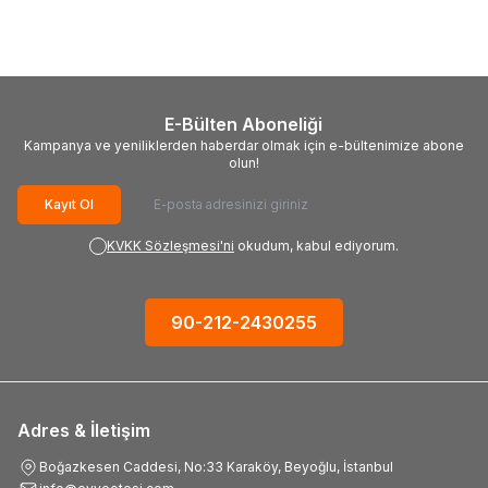
Anahtar Takımı (110 Parça,
20 Parça
22.952,81
TL
1.889,06
TL
Metrik)
E-Bülten Aboneliği
Kampanya ve yeniliklerden haberdar olmak için e-bültenimize abone
olun!
Kayıt Ol
KVKK Sözleşmesi'ni
okudum, kabul ediyorum.
90-212-2430255
Adres & İletişim
Boğazkesen Caddesi, No:33 Karaköy, Beyoğlu, İstanbul