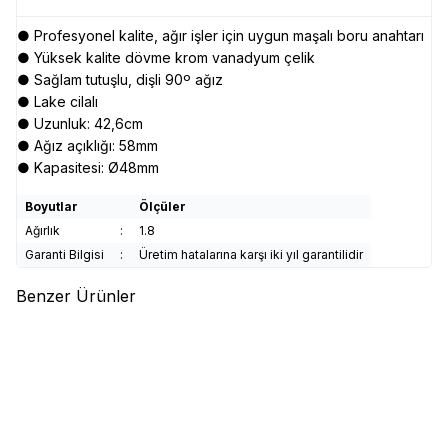
● Profesyonel kalite, ağır işler için uygun maşalı boru anahtarı
● Yüksek kalite dövme krom vanadyum çelik
● Sağlam tutuşlu, dişli 90º ağız
● Lake cilalı
● Uzunluk: 42,6cm
● Ağız açıklığı: 58mm
● Kapasitesi: Ø48mm
Boyutlar
Ölçüler
Ağırlık
:
1.8
Garanti Bilgisi
:
Üretim hatalarına karşı iki yıl garantilidir
Benzer Ürünler
(0)
(0)
WERT
WERT 2190 Universal
TROY
TROY 21700 Mafsallı
Anahtar Seti (9-32mm)
Cırcırlı Kombine Anahtar Seti, 5
Parça
1.148,88
TL
2.015,58
TL