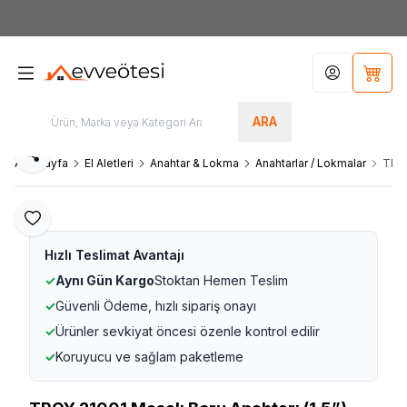
7000tl
ÜZERİ SİPARİŞLERİNİZDE KARGO ÜCRETSİZ
Hesabım
Sepet
ARA
Paylaş
Ana Sayfa
El Aletleri
Anahtar & Lokma
Anahtarlar / Lokmalar
TROY
Favoriye Ekle
Hızlı Teslimat Avantajı
✓
Aynı Gün Kargo
Stoktan Hemen Teslim
✓
Güvenli Ödeme, hızlı sipariş onayı
✓
Ürünler sevkiyat öncesi özenle kontrol edilir
✓
Koruyucu ve sağlam paketleme