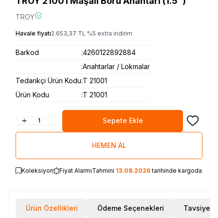
TROY 21001 Maşalı Boru Anahtarı (1.5”)
TROY
Havale fiyatı
2.653,37
TL
%
5
extra indirim
Barkod
:
4260122892884
:
Anahtarlar / Lokmalar
Tedarikçi Ürün Kodu
:
T 21001
Ürün Kodu
:
T 21001
Sepete Ekle
Favoriye
HEMEN AL
Koleksiyon
Fiyat Alarmı
Tahmini
13.08.2026
tarihinde kargoda
Ürün Özellikleri
Ödeme Seçenekleri
Tavsiye E