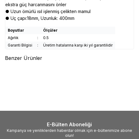
ekstra güç harcanmasını önler
● Uzun ömürlü ısıl işlenmiş çelikten mamul
● Uç çapı:18mm, Uzunluk: 400mm
Boyutlar
Ölçüler
Ağırlık
:
0.5
Garanti Bilgisi
:
Üretim hatalarına karşı iki yıl garantilidir
Benzer Ürünler
(0)
(0)
MANNESMANN
Mannesmann
WERT
WERT 9015 Ahşap
59860 Matkap Uç Seti,
Öğütme Matkap Uç Seti, 5
60Parça
Parça
3.901,59
TL
230,35
TL
E-Bülten Aboneliği
Kampanya ve yeniliklerden haberdar olmak için e-bültenimize abone
olun!