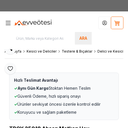
7000tl
ÜZERİ SİPARİŞLERİNİZDE KARGO ÜCRETSİZ
Hesabım
Sepet
ARA
Paylaş
Ana Sayfa
Kesici ve Deliciler
Testere & Bıçaklar
Delici ve Kesiciler
Favoriye Ekle
Hızlı Teslimat Avantajı
✓
Aynı Gün Kargo
Stoktan Hemen Teslim
✓
Güvenli Ödeme, hızlı sipariş onayı
✓
Ürünler sevkiyat öncesi özenle kontrol edilir
✓
Koruyucu ve sağlam paketleme