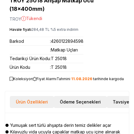
TROY 25018 Ahşap Matkap Ucu
(18x400mm)
Tükendi
TROY
Havale fiyatı
284,48
TL
%
5
extra indirim
Barkod
:
4260122894598
:
Matkap Uçları
Tedarikçi Ürün Kodu
:
T 25018
Ürün Kodu
:
T 25018
Koleksiyon
Fiyat Alarmı
Tahmini
11.08.2026
tarihinde kargoda
Ürün Özellikleri
Ödeme Seçenekleri
Tavsiye E
● Yumuşak sert türlü ahşapta derin temiz delikler açar
● Kılavuzlu vida ucuyla çapaklar matkap ucu içine alınarak