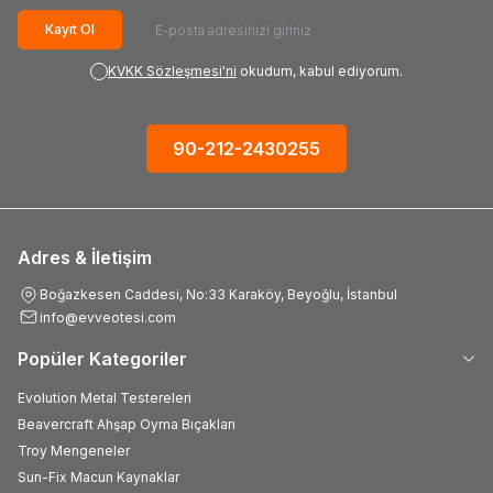
Kayıt Ol
KVKK Sözleşmesi'ni
okudum, kabul ediyorum.
90-212-2430255
Adres & İletişim
Boğazkesen Caddesi, No:33 Karaköy, Beyoğlu, İstanbul
info@evveotesi.com
Popüler Kategoriler
Evolution Metal Testereleri
Beavercraft Ahşap Oyma Bıçakları
Troy Mengeneler
Sun-Fix Macun Kaynaklar