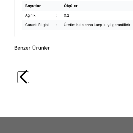
Boyutlar
Ölçüler
Ağırlık
:
0.2
Garanti Bilgisi
:
Üretim hatalarına karşı iki yıl garantilidir
Benzer Ürünler
(0)
WERT
WERT 2251 Saatçi Tornavida Seti
WERT
(6 Parça)
Parça)
241,46
TL
2.53