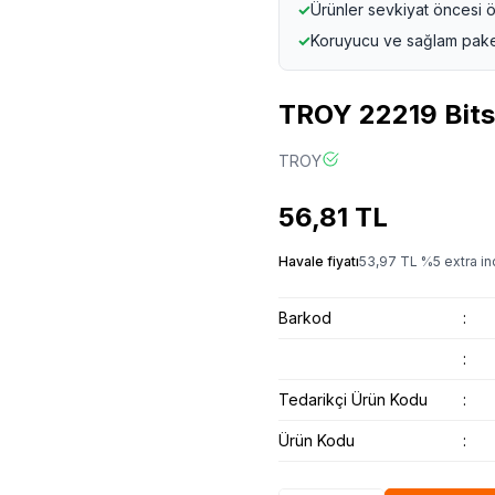
✓
Ürünler sevkiyat öncesi ö
✓
Koruyucu ve sağlam pak
TROY 22219 Bits
TROY
56,81
TL
Havale fiyatı
53,97
TL
%
5
extra in
Barkod
:
:
Tedarikçi Ürün Kodu
:
Ürün Kodu
: