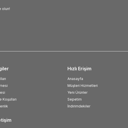
 olun!
giler
Hızlı Erişim
ları
Anasayfa
şmesi
Müşteri Hizmetleri
esi
Yeni Ürünler
e Koşulları
Sepetim
venlik
İndirimdekiler
etişim