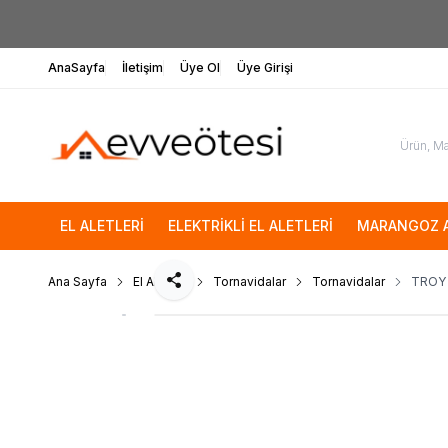
AnaSayfa
İletişim
Üye Ol
Üye Girişi
EL ALETLERİ
ELEKTRİKLİ EL ALETLERİ
MARANGOZ A
Ana Sayfa
El Aletleri
Tornavidalar
Tornavidalar
TROY 
Paylaş