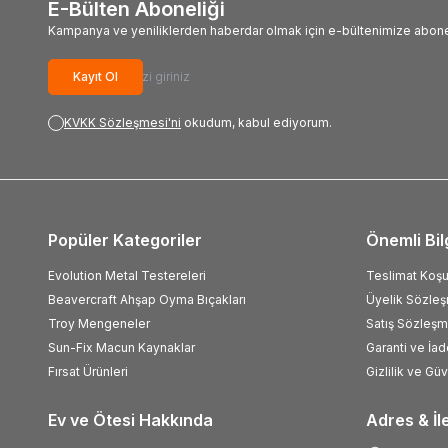
E-Bülten Aboneliği
Kampanya ve yeniliklerden haberdar olmak için e-bültenimize abone
Kayıt Ol
KVKK Sözleşmesi'ni
okudum, kabul ediyorum.
Popüler Kategoriler
Önemli Bil
Evolution Metal Testereleri
Teslimat Koşul
Beavercraft Ahşap Oyma Bıçakları
Üyelik Sözle
Troy Mengeneler
Satış Sözleşm
Sun-Fix Macun Kaynaklar
Garanti ve İad
Fırsat Ürünleri
Gizlilik ve Gü
Ev ve Ötesi Hakkında
Adres & İl