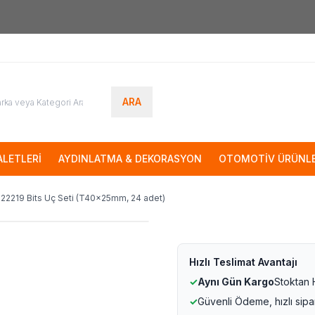
7000tl
ÜZERİ SİPARİŞLERİNİZDE KARGO ÜCRETSİZ
ARA
LETLERİ
AYDINLATMA & DEKORASYON
OTOMOTİV ÜRÜNLE
22219 Bits Uç Seti (T40x25mm, 24 adet)
Hızlı Teslimat Avantajı
✓
Aynı Gün Kargo
Stoktan
✓
Güvenli Ödeme, hızlı sipa