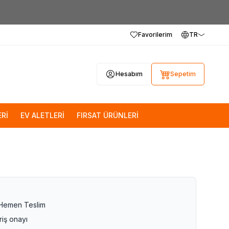
Favorilerim
TR
Hesabım
Sepetim
Rİ
EV ALETLERİ
FIRSAT ÜRÜNLERİ
 Hemen Teslim
riş onayı