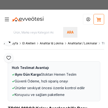
7000tl
ÜZERİ SİPARİŞLERİNİZDE KARGO ÜCRETSİZ
Hesabım
Sepet
ARA
Paylaş
Ana Sayfa
El Aletleri
Anahtar & Lokma
Anahtarlar / Lokmalar
TROY
Favoriye Ekle
Hızlı Teslimat Avantajı
✓
Aynı Gün Kargo
Stoktan Hemen Teslim
✓
Güvenli Ödeme, hızlı sipariş onayı
✓
Ürünler sevkiyat öncesi özenle kontrol edilir
✓
Koruyucu ve sağlam paketleme