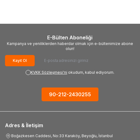
Parça
1.148,88
TL
2.015,58
TL
E-Bülten Aboneliği
Kampanya ve yeniliklerden haberdar olmak için e-bültenimize abone
olun!
Kayıt Ol
KVKK Sözleşmesi'ni
okudum, kabul ediyorum.
90-212-2430255
Adres & İletişim
Boğazkesen Caddesi, No:33 Karaköy, Beyoğlu, İstanbul