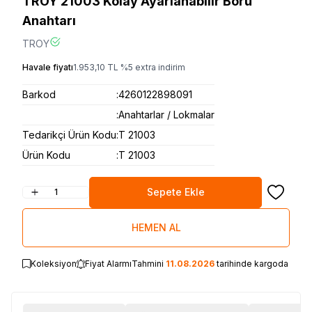
TROY 21003 Kolay Ayarlanabilir Boru
Anahtarı
TROY
Havale fiyatı
1.953,10
TL
%
5
extra indirim
Barkod
:
4260122898091
:
Anahtarlar / Lokmalar
Tedarikçi Ürün Kodu
:
T 21003
Ürün Kodu
:
T 21003
Sepete Ekle
Favoriye
HEMEN AL
Koleksiyon
Fiyat Alarmı
Tahmini
11.08.2026
tarihinde kargoda