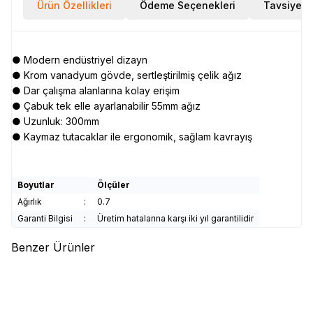
Ürün Özellikleri
Ödeme Seçenekleri
Tavsiye E
● Modern endüstriyel dizayn
● Krom vanadyum gövde, sertleştirilmiş çelik ağız
● Dar çalışma alanlarına kolay erişim
● Çabuk tek elle ayarlanabilir 55mm ağız
● Uzunluk: 300mm
● Kaymaz tutacaklar ile ergonomik, sağlam kavrayış
Boyutlar
Ölçüler
Ağırlık
:
0.7
Garanti Bilgisi
:
Üretim hatalarına karşı iki yıl garantilidir
Benzer Ürünler
(0)
(0)
WERT
WERT 2190 Universal
TROY
TROY 21700 Mafsallı
Anahtar Seti (9-32mm)
Cırcırlı Kombine Anahtar Seti, 5