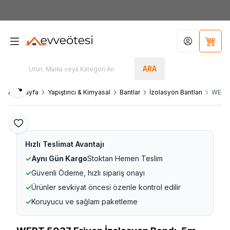
7000tl
ÜZERİ SİPARİŞLERİNİZDE KARGO ÜCRETSİZ
Hesabım
Sepet
ARA
Paylaş
Ana Sayfa
Yapıştırıcı & Kimyasal
Bantlar
İzolasyon Bantları
WERT 
Favoriye Ekle
Hızlı Teslimat Avantajı
✓
Aynı Gün Kargo
Stoktan Hemen Teslim
✓
Güvenli Ödeme, hızlı sipariş onayı
✓
Ürünler sevkiyat öncesi özenle kontrol edilir
✓
Koruyucu ve sağlam paketleme