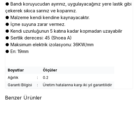
● Bandı koruyucudan ayırınız, uygulayacağınız yere lastik gibi
çekerek sıkıca sarınız ve koparınız.
● Malzeme kendi kendine kaynayacaktır.
● İçme suyuna zarar vermez.
● Kendi uzunluğunun 5 katına kadar kopmadan uzayabilir
● Sertlik derecesi: 45 (Shoea A)
● Maksimum elektrik izolasyonu: 36KW/mm
● En: 19mm
Boyutlar
Ölçüler
Ağırlık
:
0.2
Garanti Bilgisi
:
Üretim hatalarına karşı iki yıl garantilidir
Benzer Ürünler
(0)
(0)
SUN-FIX
SUN-FIX Conta
WERT
WERT 5036 Eriyen
Kaynak ve İzolasyon Bandı,
İzolasyon Bandı, 9m
ISOLATION TAPE, 10m
536,72
TL
77,74
TL