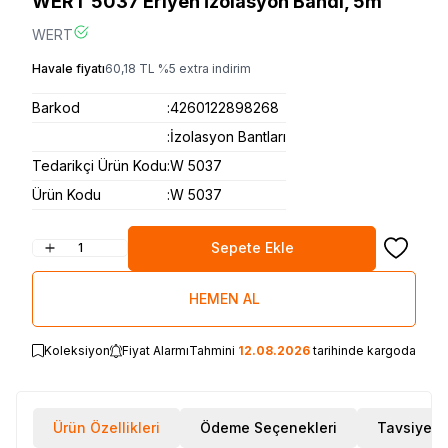
WERT 5037 Eriyen İzolasyon Bandı, 5m
WERT
Havale fiyatı
60,18
TL
%
5
extra indirim
Barkod
:
4260122898268
:
İzolasyon Bantları
Tedarikçi Ürün Kodu
:
W 5037
Ürün Kodu
:
W 5037
Sepete Ekle
Favoriye
HEMEN AL
Koleksiyon
Fiyat Alarmı
Tahmini
12.08.2026
tarihinde kargoda
Ürün Özellikleri
Ödeme Seçenekleri
Tavsiye E