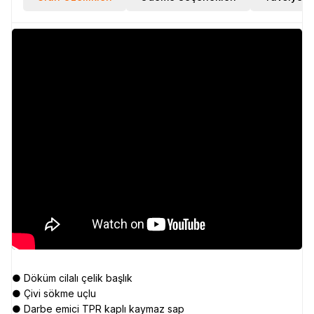
● Döküm cilalı çelik başlık
● Çivi sökme uçlu
● Darbe emici TPR kaplı kaymaz sap