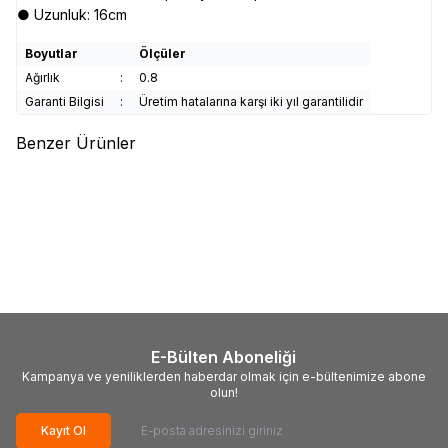
● Uzunluk: 16cm
Boyutlar
Ölçüler
Ağırlık
:
0.8
Garanti Bilgisi
:
Üretim hatalarına karşı iki yıl garantilidir
Benzer Ürünler
(0)
(0)
TROY
TROY 27201 Çekiç
TROY
TROY 27204 Balyoz
(1500gr)
(4kg)
926,07
TL
2.102,11
TL
E-Bülten Aboneliği
Kampanya ve yeniliklerden haberdar olmak için e-bültenimize abone
olun!
Kayıt Ol