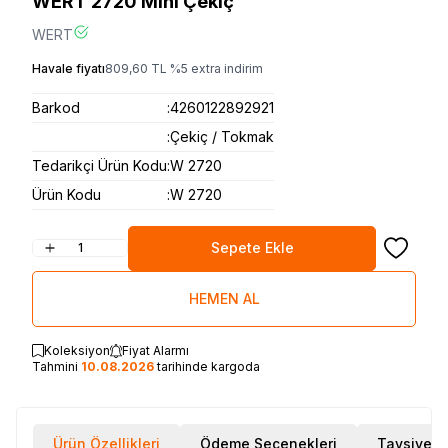
WERT 2720 Mini Çekiç
WERT
Havale fiyatı
809,60
TL
%
5
extra indirim
Barkod
:
4260122892921
:
Çekiç / Tokmak
Tedarikçi Ürün Kodu
:
W 2720
Ürün Kodu
:
W 2720
Sepete Ekle
Favoriye
HEMEN AL
Koleksiyon
Fiyat Alarmı
Tahmini
10.08.2026
tarihinde kargoda
Ürün Özellikleri
Ödeme Seçenekleri
Tavsiye E