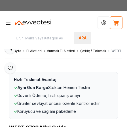
7000tl
ÜZERİ SİPARİŞLERİNİZDE KARGO ÜCRETSİZ
Hesabım
Sepet
ARA
Paylaş
Ana Sayfa
El Aletleri
Vurmalı El Aletleri
Çekiç / Tokmak
WERT 272
Favoriye Ekle
Hızlı Teslimat Avantajı
✓
Aynı Gün Kargo
Stoktan Hemen Teslim
✓
Güvenli Ödeme, hızlı sipariş onayı
✓
Ürünler sevkiyat öncesi özenle kontrol edilir
✓
Koruyucu ve sağlam paketleme