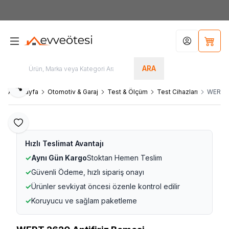
7000tl
ÜZERİ SİPARİŞLERİNİZDE KARGO ÜCRETSİZ
Hesabım
Sepet
ARA
Paylaş
Ana Sayfa
Otomotiv & Garaj
Test & Ölçüm
Test Cihazları
WERT 2
Favoriye Ekle
Hızlı Teslimat Avantajı
✓
Aynı Gün Kargo
Stoktan Hemen Teslim
✓
Güvenli Ödeme, hızlı sipariş onayı
✓
Ürünler sevkiyat öncesi özenle kontrol edilir
✓
Koruyucu ve sağlam paketleme