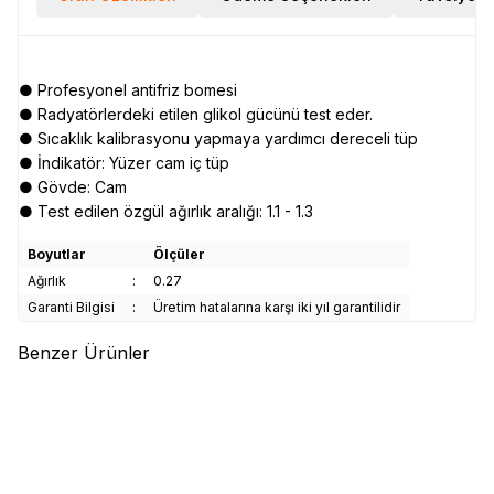
● Profesyonel antifriz bomesi
● Radyatörlerdeki etilen glikol gücünü test eder.
● Sıcaklık kalibrasyonu yapmaya yardımcı dereceli tüp
● İndikatör: Yüzer cam iç tüp
● Gövde: Cam
● Test edilen özgül ağırlık aralığı: 1.1 - 1.3
Boyutlar
Ölçüler
Ağırlık
:
0.27
Garanti Bilgisi
:
Üretim hatalarına karşı iki yıl garantilidir
Benzer Ürünler
(0)
(0)
WERT
WERT 2450 Dijital
WERT
WERT 2451 Pens
Multimetre
Ampermetre
468,71
TL
795,39
TL