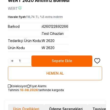
WERT 2620 Antifiriz Bomesi
WERT
Havale fiyatı
118,74
TL
%
5
extra indirim
Barkod
:
4260122892266
:
Test Cihazları
Tedarikçi Ürün Kodu
:
W 2620
Ürün Kodu
:
W 2620
Sepete Ekle
Favoriye
HEMEN AL
Koleksiyon
Fiyat Alarmı
Tahmini
10.08.2026
tarihinde kargoda
Ürün Özellikleri
Ödeme Seçenekleri
Tavsiye E