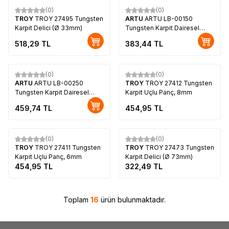
(0)
(0)
TROY
TROY 27495 Tungsten
ARTU
ARTU LB-00150
Karpit Delici (Ø 33mm)
Tungsten Karpit Dairesel
Delici (Ø53 mm)
518,29
TL
383,44
TL
Tükendi
(0)
(0)
ARTU
ARTU LB-00250
TROY
TROY 27412 Tungsten
Tungsten Karpit Dairesel
Karpit Uçlu Panç, 8mm
Delici (Ø73 mm)
459,74
TL
454,95
TL
Tükendi
Tükendi
(0)
(0)
TROY
TROY 27411 Tungsten
TROY
TROY 27473 Tungsten
Karpit Uçlu Panç, 6mm
Karpit Delici (Ø 73mm)
454,95
TL
322,49
TL
Toplam
16
ürün bulunmaktadır.