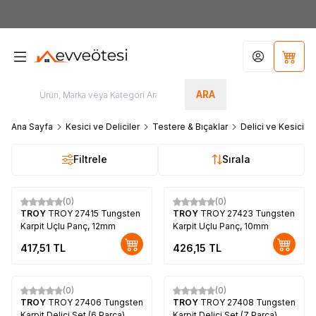
7000tl
ÜZERİ SİPARİŞLERİNİZDE KARGO ÜCRETSİZ
Hesabım
Sepet
ARA
Ana Sayfa
Kesici ve Deliciler
Testere & Bıçaklar
Delici ve Kesiciler
Filtrele
Sırala
(0)
(0)
TROY
TROY 27415 Tungsten
TROY
TROY 27423 Tungsten
Karpit Uçlu Panç, 12mm
Karpit Uçlu Panç, 10mm
417,51
TL
426,15
TL
(0)
(0)
TROY
TROY 27406 Tungsten
TROY
TROY 27408 Tungsten
Karpit Delici Set (6 Parça)
Karpit Delici Set (7 Parça)