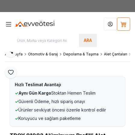
7000tl
ÜZERİ SİPARİŞLERİNİZDE KARGO ÜCRETSİZ
Hesabım
Sepet
ARA
Paylaş
Ana Sayfa
Otomotiv & Garaj
Depolama & Taşıma
Alet Çantaları
T
Favoriye Ekle
Hızlı Teslimat Avantajı
✓
Aynı Gün Kargo
Stoktan Hemen Teslim
✓
Güvenli Ödeme, hızlı sipariş onayı
✓
Ürünler sevkiyat öncesi özenle kontrol edilir
✓
Koruyucu ve sağlam paketleme