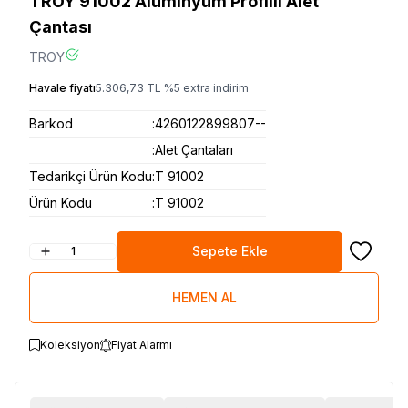
TROY 91002 Alüminyum Profilli Alet
Çantası
TROY
Havale fiyatı
5.306,73
TL
%
5
extra indirim
Barkod
:
4260122899807--
:
Alet Çantaları
Tedarikçi Ürün Kodu
:
T 91002
Ürün Kodu
:
T 91002
Sepete Ekle
Favoriye
HEMEN AL
Koleksiyon
Fiyat Alarmı