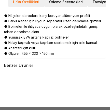
Ürün Özellikleri
Ödeme Seçenekleri
Tavsiye E
● Köşeleri darbelere karşı koruyan alüminyum profilli
● Farklı aletler için uygun seperatör üzeri depolama gözleri
● Bölmeler ile ihtiyaca uygun olarak özelleştirilebilir geniş
taban depolama alanı
● Yumuşak EVA astarla kaplı iç bölmeler
● Kolay taşımak veya taşırken sabitlemek için askı kancalı
● Anahtarlı çift kilitli
● Ölçüler: 455 x 330 x 150 mm
Benzer Ürünler
(0)
(0)
TROY
TROY 91001 Plastik Alet
TROY
TROY 91000 Takım
Kovası, 395 x 290 x 125 mm
Çantası
892,61
TL
6.565,03
TL