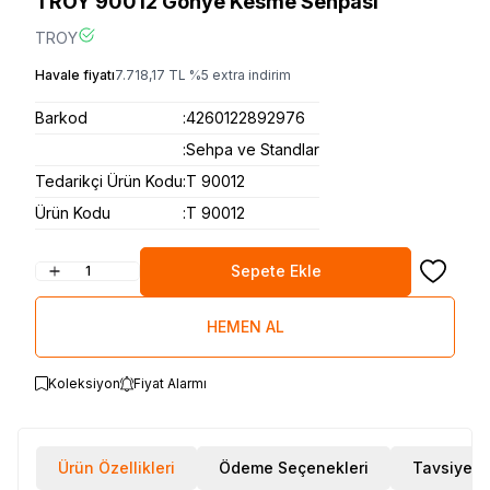
TROY 90012 Gönye Kesme Sehpası
TROY
Havale fiyatı
7.718,17
TL
%
5
extra indirim
Barkod
:
4260122892976
:
Sehpa ve Standlar
Tedarikçi Ürün Kodu
:
T 90012
Ürün Kodu
:
T 90012
Sepete Ekle
Favoriye
HEMEN AL
Koleksiyon
Fiyat Alarmı
Ürün Özellikleri
Ödeme Seçenekleri
Tavsiye E