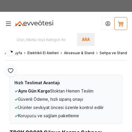
7000tl
ÜZERİ SİPARİŞLERİNİZDE KARGO ÜCRETSİZ
Hesabım
Sepet
ARA
Paylaş
Ana Sayfa
Elektrikli El Aletleri
Aksesuar & Stand
Sehpa ve Standlar
Favoriye Ekle
Hızlı Teslimat Avantajı
✓
Aynı Gün Kargo
Stoktan Hemen Teslim
✓
Güvenli Ödeme, hızlı sipariş onayı
✓
Ürünler sevkiyat öncesi özenle kontrol edilir
✓
Koruyucu ve sağlam paketleme