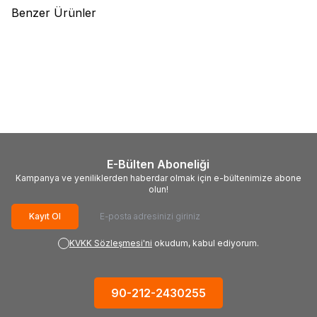
Benzer Ürünler
(0)
(0)
TROY
TROY 90007
TROY
TROY 90008 Avuç
Ayarlanabilir Matkap Tezgahı
Taşlama Sehpası, 100-125mm
(420mm)
852,21
TL
1.636,24
TL
E-Bülten Aboneliği
Kampanya ve yeniliklerden haberdar olmak için e-bültenimize abone
olun!
Kayıt Ol
KVKK Sözleşmesi'ni
okudum, kabul ediyorum.
90-212-2430255