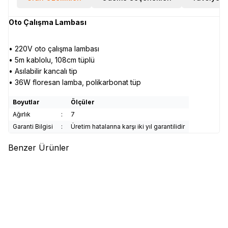
Oto Çalışma Lambası
• 220V oto çalışma lambası
• 5m kablolu, 108cm tüplü
• Asılabilir kancalı tip
• 36W floresan lamba, polikarbonat tüp
Boyutlar
Ölçüler
Ağırlık
:
7
Garanti Bilgisi
:
Üretim hatalarına karşı iki yıl garantilidir
Benzer Ürünler
(0)
(0)
TROY
TROY 26015 Mini
TROY
TROY 28050 Şarjlı
Çalışma Lambası
Dinamolu El Feneri
113,63
TL
852,21
TL