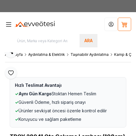
7000tl
ÜZERİ SİPARİŞLERİNİZDE KARGO ÜCRETSİZ
Hesabım
Sepet
ARA
Paylaş
Ana Sayfa
Aydınlatma & Elektrik
Taşınabilir Aydınlatma
Kamp & Çalı
Favoriye Ekle
Hızlı Teslimat Avantajı
✓
Aynı Gün Kargo
Stoktan Hemen Teslim
✓
Güvenli Ödeme, hızlı sipariş onayı
✓
Ürünler sevkiyat öncesi özenle kontrol edilir
✓
Koruyucu ve sağlam paketleme