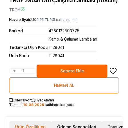
TROY 28041 Oto Çalışma Lambası (108cm)
TROY
Havale fiyatı
2.104,95
TL
%
5
extra indirim
Barkod
:
4260122893775
:
Kamp & Çalışma Lambaları
Tedarikçi Ürün Kodu
:
T 28041
Ürün Kodu
:
T 28041
Sepete Ekle
Favoriye
HEMEN AL
Koleksiyon
Fiyat Alarmı
Tahmini
10.08.2026
tarihinde kargoda
Ürün Özellikleri
Ödeme Seçenekleri
Tavsiye E