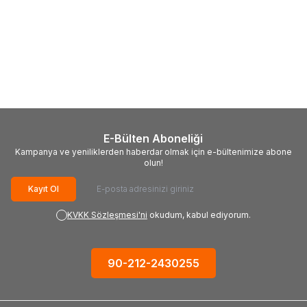
(0)
(0)
EVOLUTION
Evolution
EVOLUTION
Evolution
T355TCT-90CS İnce Çelik
S355TCT-90CS Paslanmaz
Daire Testere Bıçağı, 355mm
Çelik Daire Testere Bıçağı,
14.317,10
TL
14.317,10
TL
355mm
E-Bülten Aboneliği
Kampanya ve yeniliklerden haberdar olmak için e-bültenimize abone
olun!
Kayıt Ol
KVKK Sözleşmesi'ni
okudum, kabul ediyorum.
90-212-2430255