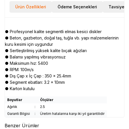
Ürün Özellikleri
Ödeme Seçenekleri
Tavsiye E
● Profesyonel kalite segmentli elmas kesici diskler
● Beton, gazbeton, doğal taş, tuğla vb. yapı malzemelerinin
kuru kesimi için uygundur
● Sertleştirilmiş yüksek kalite bıçak ağızları
● Balansı yapılmış vibrasyonsuz
● Maksimum hız: 5400
● RPM: 100m/s
● Dış Çap x İç Çap : 350 x 25.4mm
● Segment ebatları: 3.2 x 10mm
● Karton kutulu
Boyutlar
Ölçüler
Ağırlık
:
2.5
Garanti Bilgisi
:
Üretim hatalarına karşı iki yıl garantilidir
Benzer Ürünler