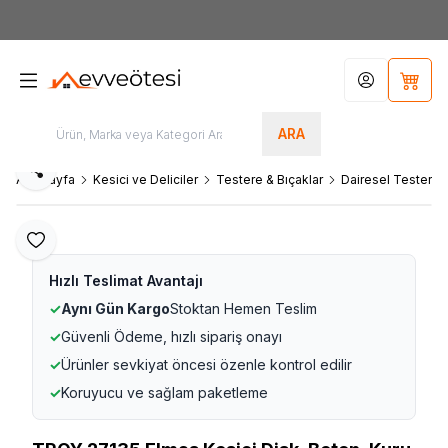
7000tl
ÜZERİ SİPARİŞLERİNİZDE KARGO ÜCRETSİZ
Hesabım
Sepet
ARA
Paylaş
Ana Sayfa
Kesici ve Deliciler
Testere & Bıçaklar
Dairesel Testere B
Favoriye Ekle
Hızlı Teslimat Avantajı
✓
Aynı Gün Kargo
Stoktan Hemen Teslim
✓
Güvenli Ödeme, hızlı sipariş onayı
✓
Ürünler sevkiyat öncesi özenle kontrol edilir
✓
Koruyucu ve sağlam paketleme