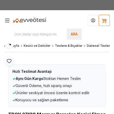
7000tl
ÜZERİ SİPARİŞLERİNİZDE KARGO ÜCRETSİZ
Hesabım
Sepet
ARA
Paylaş
Ana Sayfa
Kesici ve Deliciler
Testere & Bıçaklar
Dairesel Testere B
Favoriye Ekle
Hızlı Teslimat Avantajı
✓
Aynı Gün Kargo
Stoktan Hemen Teslim
✓
Güvenli Ödeme, hızlı sipariş onayı
✓
Ürünler sevkiyat öncesi özenle kontrol edilir
✓
Koruyucu ve sağlam paketleme