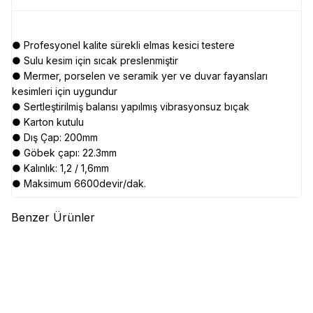
● Profesyonel kalite sürekli elmas kesici testere
● Sulu kesim için sıcak preslenmiştir
● Mermer, porselen ve seramik yer ve duvar fayansları
kesimleri için uygundur
● Sertleştirilmiş balansı yapılmış vibrasyonsuz bıçak
● Karton kutulu
● Dış Çap: 200mm
● Göbek çapı: 22.3mm
● Kalınlık: 1,2 / 1,6mm
● Maksimum 6600devir/dak.
Benzer Ürünler
(0)
(0)
EVOLUTION
Evolution
EVOLUTION
Evolution
T355TCT-90CS İnce Çelik
S355TCT-90CS Paslanmaz
Daire Testere Bıçağı, 355mm
Çelik Daire Testere Bıçağı,
14.512,18
TL
14.512,18
TL
355mm