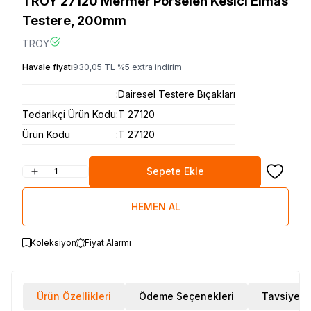
TROY 27120 Mermer Porselen Kesici Elmas
Testere, 200mm
TROY
Havale fiyatı
930,05
TL
%
5
extra indirim
:
Dairesel Testere Bıçakları
Tedarikçi Ürün Kodu
:
T 27120
Ürün Kodu
:
T 27120
Sepete Ekle
Favoriye
HEMEN AL
Koleksiyon
Fiyat Alarmı
Ürün Özellikleri
Ödeme Seçenekleri
Tavsiye E