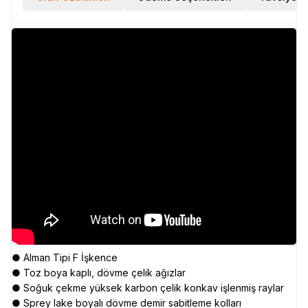
● Alman Tipi F İşkence
● Toz boya kaplı, dövme çelik ağızlar
● Soğuk çekme yüksek karbon çelik konkav işlenmiş raylar
● Sprey lake boyalı dövme demir sabitleme kolları