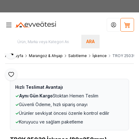
7000tl
ÜZERİ SİPARİŞLERİNİZDE KARGO ÜCRETSİZ
Hesabım
Sepet
ARA
Paylaş
Ana Sayfa
Marangoz & Ahşap
Sabitleme
İşkence
TROY 25039 İ
Favoriye Ekle
Hızlı Teslimat Avantajı
✓
Aynı Gün Kargo
Stoktan Hemen Teslim
✓
Güvenli Ödeme, hızlı sipariş onayı
✓
Ürünler sevkiyat öncesi özenle kontrol edilir
✓
Koruyucu ve sağlam paketleme