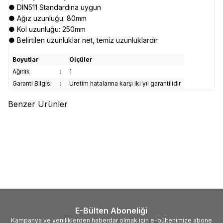
● DIN511 Standardına uygun
● Ağız uzunluğu: 80mm
● Kol uzunluğu: 250mm
● Belirtilen uzunluklar net, temiz uzunluklardır
Boyutlar
Ölçüler
Ağırlık
:
1
Garanti Bilgisi
:
Üretim hatalarına karşı iki yıl garantilidir
Benzer Ürünler
(0)
(0)
TROY
TROY 25054 Mandal
TROY
TROY 25056 Mandal
Tipi İşkence (100mm)
Tipi İşkence (150mm)
96,58
TL
161,92
TL
E-Bülten Aboneliği
Kampanya ve yeniliklerden haberdar olmak için e-bültenimize abone