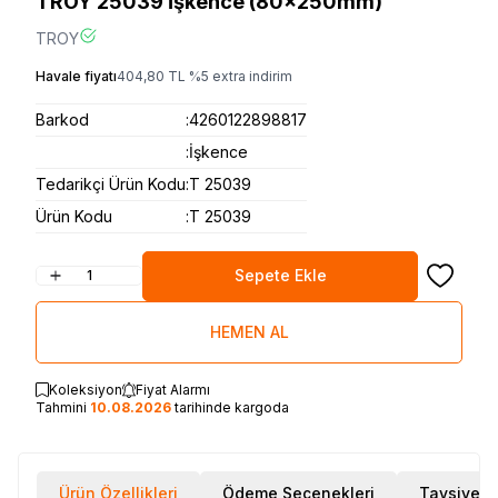
TROY 25039 İşkence (80x250mm)
TROY
Havale fiyatı
404,80
TL
%
5
extra indirim
Barkod
:
4260122898817
:
İşkence
Tedarikçi Ürün Kodu
:
T 25039
Ürün Kodu
:
T 25039
Sepete Ekle
Favoriye
HEMEN AL
Koleksiyon
Fiyat Alarmı
Tahmini
10.08.2026
tarihinde kargoda
Ürün Özellikleri
Ödeme Seçenekleri
Tavsiye E