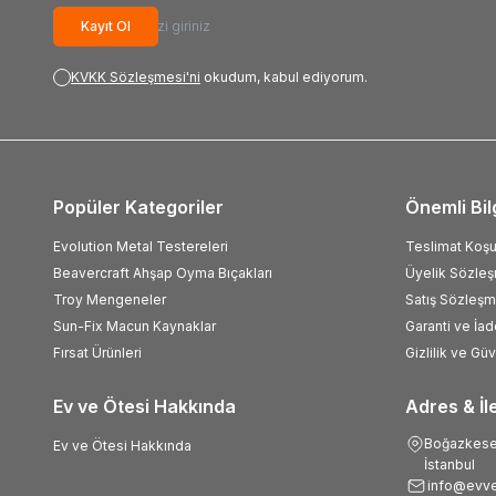
Kayıt Ol
KVKK Sözleşmesi'ni
okudum, kabul ediyorum.
Popüler Kategoriler
Önemli Bil
Evolution Metal Testereleri
Teslimat Koşul
Beavercraft Ahşap Oyma Bıçakları
Üyelik Sözle
Troy Mengeneler
Satış Sözleşm
Sun-Fix Macun Kaynaklar
Garanti ve İad
Fırsat Ürünleri
Gizlilik ve Gü
Ev ve Ötesi Hakkında
Adres & İl
Boğazkesen
Ev ve Ötesi Hakkında
İstanbul
info@evve