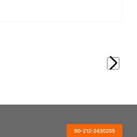
(0)
al Tipi İşkence
TROY
TROY 25007 Kıskaçlı Alüminyum
Testere Kılavuzu, 122cm
2.073,17
TL
90-212-2430255