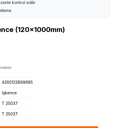
zenle kontrol edilir
etleme
ence (120x1000mm)
indirim
4260122899685
İşkence
T 25037
T 25037