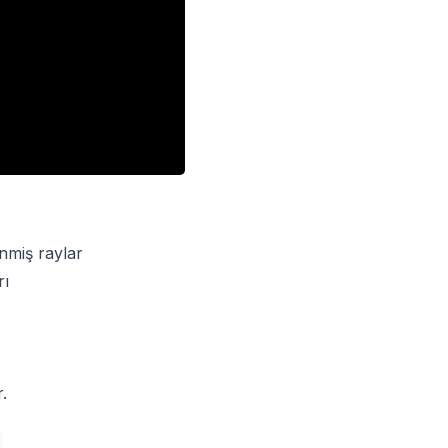
nmiş raylar
rı
.