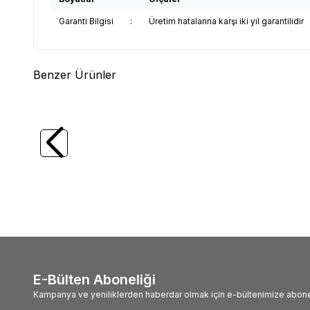
Garanti Bilgisi
:
Üretim hatalarına karşı iki yıl garantilidir
Benzer Ürünler
(0)
TROY
TROY 25054 Mandal Tipi İşkence
TROY
(100mm)
(150m
97,90
TL
164,1
E-Bülten Aboneliği
Kampanya ve yeniliklerden haberdar olmak için e-bültenimize abone