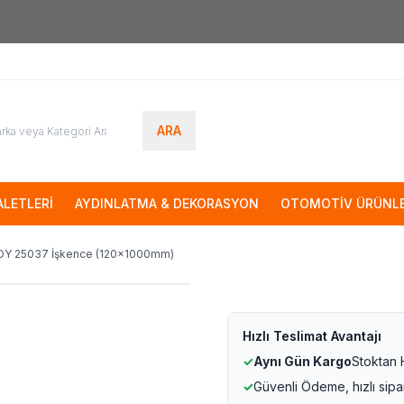
7000tl
ÜZERİ SİPARİŞLERİNİZDE KARGO ÜCRETSİZ
ARA
LETLERİ
AYDINLATMA & DEKORASYON
OTOMOTİV ÜRÜNLE
Y 25037 İşkence (120x1000mm)
Hızlı Teslimat Avantajı
✓
Aynı Gün Kargo
Stoktan
✓
Güvenli Ödeme, hızlı sipa