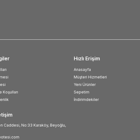
giler
Hızlı Erişim
ları
Anasayfa
şmesi
Müşteri Hizmetleri
esi
Yeni Ürünler
e Koşulları
Sepetim
venlik
İndirimdekiler
etişim
 Caddesi, No:33 Karaköy, Beyoğlu,
otesi.com