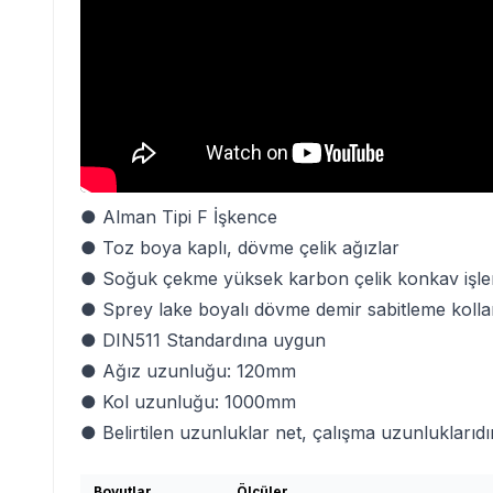
● Alman Tipi F İşkence
● Toz boya kaplı, dövme çelik ağızlar
● Soğuk çekme yüksek karbon çelik konkav işle
● Sprey lake boyalı dövme demir sabitleme kolla
● DIN511 Standardına uygun
● Ağız uzunluğu: 120mm
● Kol uzunluğu: 1000mm
● Belirtilen uzunluklar net, çalışma uzunluklarıdır
Boyutlar
Ölçüler