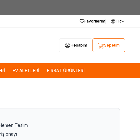
Favorilerim
TR
Hesabım
Sepetim
Rİ
EV ALETLERİ
FIRSAT ÜRÜNLERİ
 Hemen Teslim
riş onayı