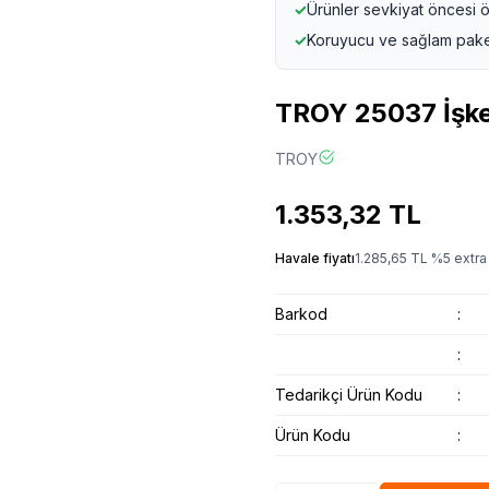
✓
Ürünler sevkiyat öncesi ö
✓
Koruyucu ve sağlam pak
TROY 25037 İşk
TROY
1.353,32
TL
Havale fiyatı
1.285,65
TL
%
5
extra 
Barkod
:
:
Tedarikçi Ürün Kodu
:
Ürün Kodu
: