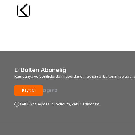
TROY
TROY 25003 Çerçeve Mengenesi
TROY
633,47
TL
4.23
E-Bülten Aboneliği
Kampanya ve yeniliklerden haberdar olmak için e-bültenimize abone
Kayıt Ol
KVKK Sözleşmesi'ni
okudum, kabul ediyorum.