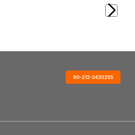
mann 712-075
MANNESMANN
Mannesmann 712-100
5mm)
Tezgah Mengenesi, (100mm)
4.108,90
TL
90-212-2430255