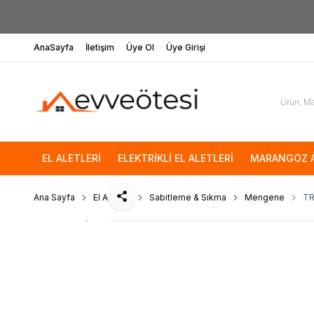
AnaSayfa
İletişim
Üye Ol
Üye Girişi
EL ALETLERİ
ELEKTRİKLİ EL ALETLERİ
MARANGOZ A
Ana Sayfa
El Aletleri
Sabitleme & Sıkma
Mengene
TR
Paylaş