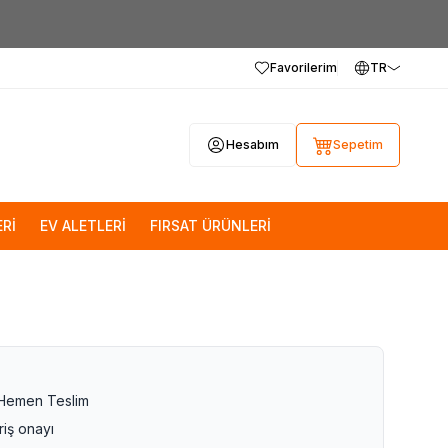
Favorilerim
TR
Hesabım
Sepetim
Rİ
EV ALETLERİ
FIRSAT ÜRÜNLERİ
 Hemen Teslim
riş onayı