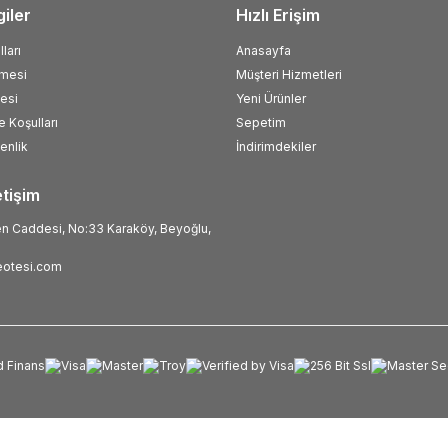
giler
Hızlı Erişim
ları
Anasayfa
şmesi
Müşteri Hizmetleri
esi
Yeni Ürünler
e Koşulları
Sepetim
venlik
İndirimdekiler
etişim
 Caddesi, No:33 Karaköy, Beyoğlu,
otesi.com