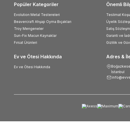
Popüler Kategoriler
Önemli Bil
Evolution Metal Testereleri
Teslimat Koşul
Beavercraft Ahşap Oyma Bıçakları
Üyelik Sözle
Troy Mengeneler
Satış Sözleşm
Sun-Fix Macun Kaynaklar
Garanti ve İad
Fırsat Ürünleri
Gizlilik ve Gü
Ev ve Ötesi Hakkında
Adres & İl
Boğazkesen
Ev ve Ötesi Hakkında
İstanbul
info@evve