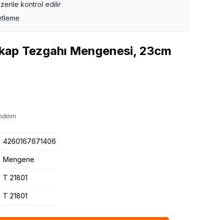
zenle kontrol edilir
etleme
kap Tezgahı Mengenesi, 23cm
ndirim
4260167671406
Mengene
T 21801
T 21801