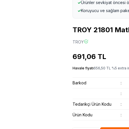
✓
Ürünler sevkiyat öncesi ö
✓
Koruyucu ve sağlam pak
TROY 21801 Mat
TROY
691,06
TL
Havale fiyatı
656,50
TL
%
5
extra i
Barkod
:
:
Tedarikçi Ürün Kodu
:
Ürün Kodu
: