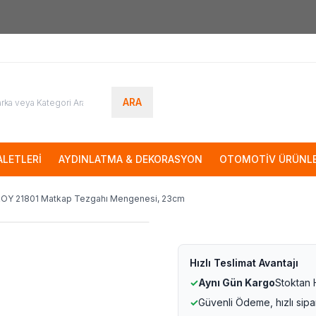
7000tl
ÜZERİ SİPARİŞLERİNİZDE KARGO ÜCRETSİZ
ARA
LETLERİ
AYDINLATMA & DEKORASYON
OTOMOTİV ÜRÜNLE
OY 21801 Matkap Tezgahı Mengenesi, 23cm
Hızlı Teslimat Avantajı
✓
Aynı Gün Kargo
Stoktan
✓
Güvenli Ödeme, hızlı sipa