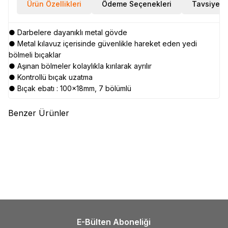
Ürün Özellikleri
Ödeme Seçenekleri
Tavsiye E
● Darbelere dayanıklı metal gövde
● Metal kılavuz içerisinde güvenlikle hareket eden yedi
bölmeli bıçaklar
● Aşınan bölmeler kolaylıkla kırılarak ayrılır
● Kontrollü bıçak uzatma
● Bıçak ebatı : 100x18mm, 7 bölümlü
Benzer Ürünler
(0)
(0)
TROY
TROY 21607 Plastik
TROY
TROY 21608
Kazıma Bıçağı, 4 Yedek Bıçaklı
Profesyonel Trapez Maket
Bıçağı, 2 Yedek Bıçaklı
141,09
TL
532,69
TL
E-Bülten Aboneliği