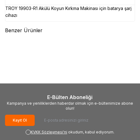
TROY 19903-R1 Akülü Koyun Kırkma Makinası için batarya şarj
cihazı
Benzer Ürünler
(0)
(0)
TROY
TROY 19903-R Akülü
TROY
TROY 19902 Koyun
Koyun Kırkma Makinası, Yedek
Kırkma Makinası, 400W
Batarya
1.992,54
TL
8.177,50
TL
E-Bülten Aboneliği
Kampanya ve yeniliklerden haberdar olmak için e-bültenimize abone
olun!
Kayıt Ol
KVKK Sözleşmesi'ni
okudum, kabul ediyorum.