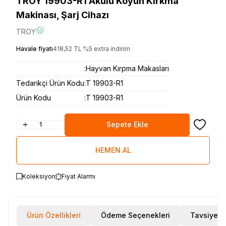
TROY 19903-R1 Akülü Koyun Kırkma
Makinası, Şarj Cihazı
TROY
Havale fiyatı
418,52
TL
%
5
extra indirim
:
Hayvan Kırpma Makasları
Tedarikçi Ürün Kodu
:
T 19903-R1
Ürün Kodu
:
T 19903-R1
Sepete Ekle
Favoriye
HEMEN AL
Koleksiyon
Fiyat Alarmı
Ürün Özellikleri
Ödeme Seçenekleri
Tavsiye E