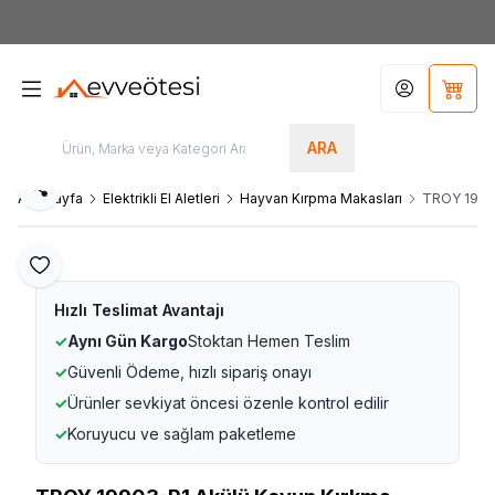
7000tl
ÜZERİ SİPARİŞLERİNİZDE KARGO ÜCRETSİZ
Hesabım
Sepet
ARA
Paylaş
Ana Sayfa
Elektrikli El Aletleri
Hayvan Kırpma Makasları
TROY 19903
Favoriye Ekle
Hızlı Teslimat Avantajı
✓
Aynı Gün Kargo
Stoktan Hemen Teslim
✓
Güvenli Ödeme, hızlı sipariş onayı
✓
Ürünler sevkiyat öncesi özenle kontrol edilir
✓
Koruyucu ve sağlam paketleme