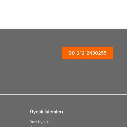
988,56
TL
90-212-2430255
Üyelik İşlemleri
Yeni Üyelik