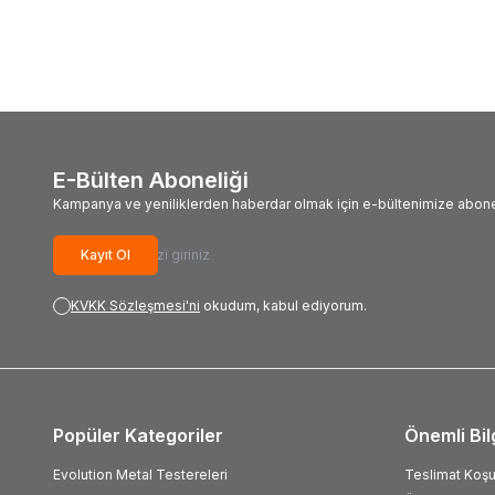
326,68
TL
988,
E-Bülten Aboneliği
Kampanya ve yeniliklerden haberdar olmak için e-bültenimize abone
Kayıt Ol
KVKK Sözleşmesi'ni
okudum, kabul ediyorum.
Popüler Kategoriler
Önemli Bil
Evolution Metal Testereleri
Teslimat Koşul