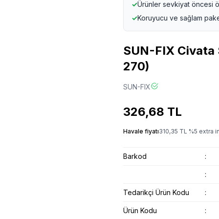
✓
Ürünler sevkiyat öncesi ö
✓
Koruyucu ve sağlam pak
SUN-FIX Civata S
270)
SUN-FIX
326,68
TL
Havale fiyatı
310,35
TL
%
5
extra i
Barkod
:
:
Tedarikçi Ürün Kodu
:
Ürün Kodu
: