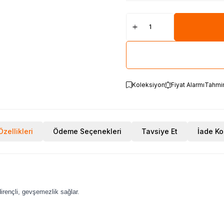
Koleksiyon
Fiyat Alarmı
Tahmi
zellikleri
Ödeme Seçenekleri
Tavsiye Et
İade Ko
irençli, gevşemezlik sağlar.