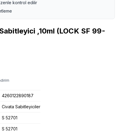
zenle kontrol edilir
etleme
abitleyici ,10ml (LOCK SF 99-
ndirim
4260122890187
Civata Sabitleyiciler
S 52701
S 52701