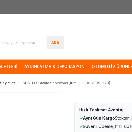
7000tl
ÜZERİ SİPARİŞLERİNİZDE KARGO ÜCRETSİZ
ARA
LETLERİ
AYDINLATMA & DEKORASYON
OTOMOTİV ÜRÜNLE
tleyiciler
SUN-FIX Civata Sabitleyici ,10ml (LOCK SF 99-270)
Hızlı Teslimat Avantajı
✓
Aynı Gün Kargo
Stoktan
✓
Güvenli Ödeme, hızlı sipa