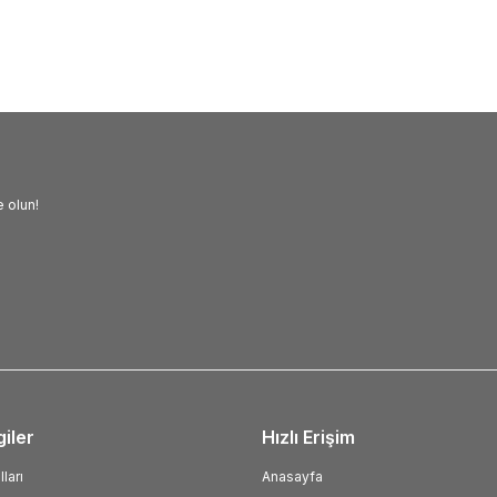
56
TL
326,68
TL
 olun!
giler
Hızlı Erişim
ları
Anasayfa