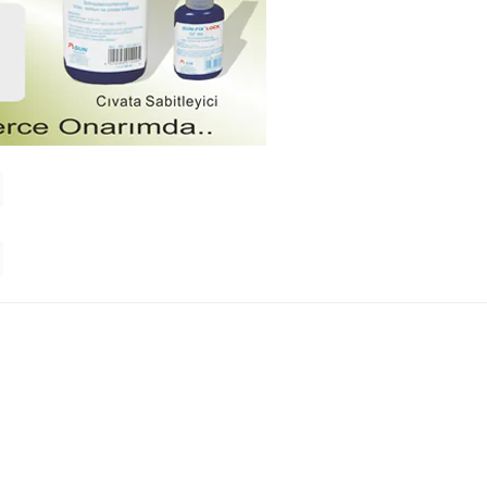
(0)
(0)
IX
SUN-FIX Civata Sabitleyici, 50ml
SUN-FIX
SUN-FIX Civata
SF 99-243)
(LOCK SF 99-638)