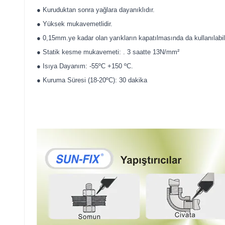
● Kuruduktan sonra yağlara dayanıklıdır.
● Yüksek mukavemetlidir.
● 0,15mm.ye kadar olan yarıkların kapatılmasında da kullanılabil
● Statik kesme mukavemeti: . 3 saatte 13N/mm²
● Isıya Dayanım: -55ºC +150 ºC.
● Kuruma Süresi (18-20ºC): 30 dakika