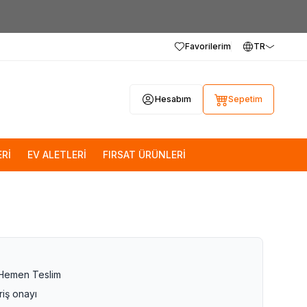
Favorilerim
TR
Hesabım
Sepetim
Rİ
EV ALETLERİ
FIRSAT ÜRÜNLERİ
 Hemen Teslim
riş onayı