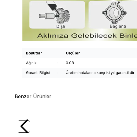
Boyutlar
Ölçüler
Ağırlık
:
0.08
Garanti Bilgisi
:
Üretim hatalarına karşı iki yıl garantilidir
Benzer Ürünler
(0)
SUN-FIX
SUN-FIX Civata Sabitleyici, 10ml
SUN-F
(LOCK SF 99-243)
(LOCK 