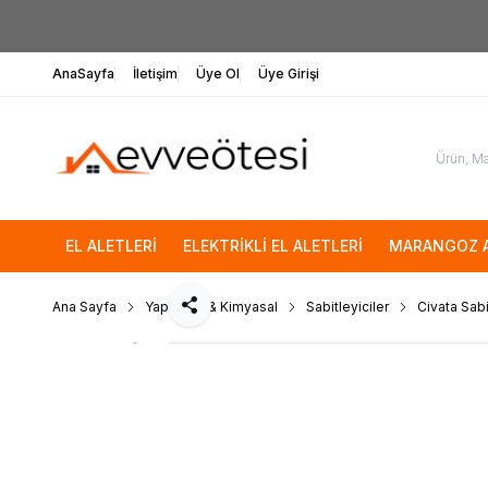
AnaSayfa
İletişim
Üye Ol
Üye Girişi
EL ALETLERİ
ELEKTRİKLİ EL ALETLERİ
MARANGOZ A
Ana Sayfa
Yapıştırıcı & Kimyasal
Sabitleyiciler
Civata Sabi
Paylaş