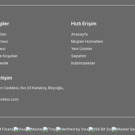
giler
Hızlı Erişim
ları
Anasayfa
şmesi
Müşteri Hizmetleri
esi
Yeni Ürünler
e Koşulları
Sepetim
venlik
İndirimdekiler
etişim
 Caddesi, No:33 Karaköy, Beyoğlu,
otesi.com