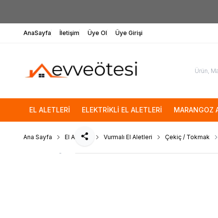
AnaSayfa
İletişim
Üye Ol
Üye Girişi
EL ALETLERİ
ELEKTRİKLİ EL ALETLERİ
MARANGOZ A
Ana Sayfa
El Aletleri
Vurmalı El Aletleri
Çekiç / Tokmak
Paylaş