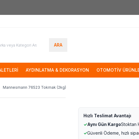
7000tl
ÜZERİ SİPARİŞLERİNİZDE KARGO ÜCRETSİZ
ARA
LETLERİ
AYDINLATMA & DEKORASYON
OTOMOTİV ÜRÜNLE
Mannesmann 76523 Tokmak (2kg)
Hızlı Teslimat Avantajı
✓
Aynı Gün Kargo
Stoktan
✓
Güvenli Ödeme, hızlı sipa