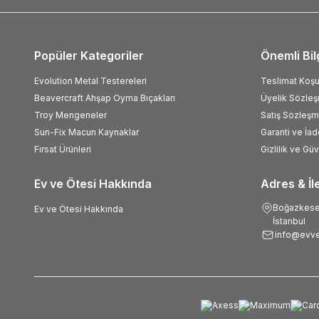
Popüler Kategoriler
Önemli Bil
Evolution Metal Testereleri
Teslimat Koşul
Beavercraft Ahşap Oyma Bıçakları
Üyelik Sözle
Troy Mengeneler
Satış Sözleşm
Sun-Fix Macun Kaynaklar
Garanti ve İad
Fırsat Ürünleri
Gizlilik ve Gü
Ev ve Ötesi Hakkında
Adres & İl
Boğazkesen
Ev ve Ötesi Hakkında
İstanbul
info@evve