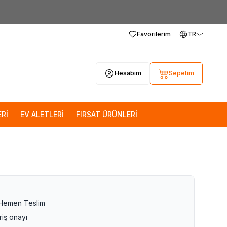
Favorilerim
TR
Hesabım
Sepetim
Rİ
EV ALETLERİ
FIRSAT ÜRÜNLERİ
 Hemen Teslim
riş onayı