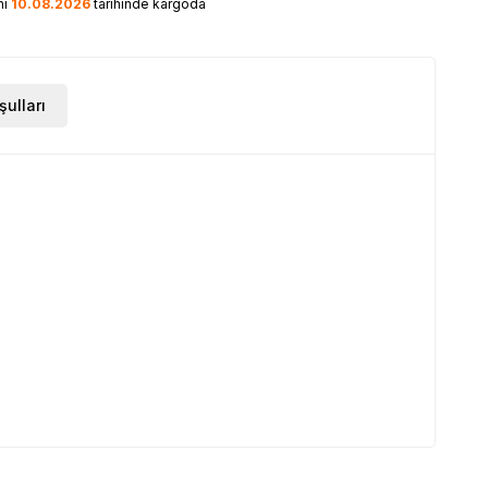
ni
10.08.2026
tarihinde kargoda
şulları