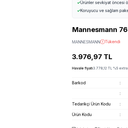
✓
Ürünler sevkiyat öncesi ö
✓
Koruyucu ve sağlam pak
Mannesmann 765
Tükendi
MANNESMANN
3.976,97
TL
Havale fiyatı
3.778,12
TL
%
5
extra
Barkod
:
:
Tedarikçi Ürün Kodu
:
Ürün Kodu
: