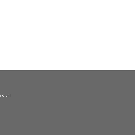
(0)
(0)
TROY 27204 Balyoz (4kg)
TROY
TROY 27205 Baly
,11
TL
2.698,66
TL
 olun!