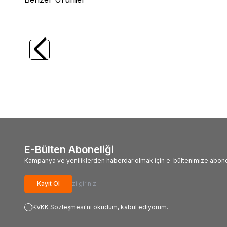
(0)
TROY
TROY 27201 Çekiç (1500gr)
TROY
926,07
TL
2.102
E-Bülten Aboneliği
Kampanya ve yeniliklerden haberdar olmak için e-bültenimize abone
Kayıt Ol
KVKK Sözleşmesi'ni
okudum, kabul ediyorum.