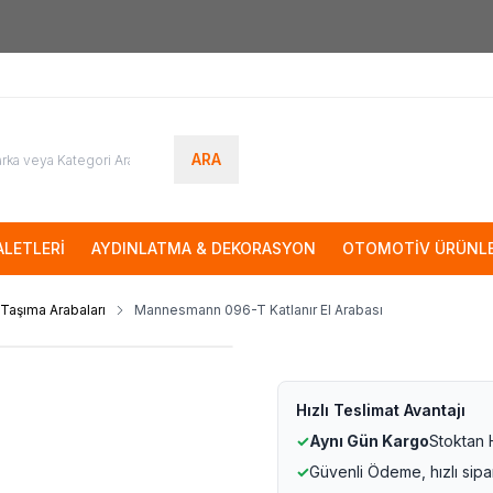
7000tl
ÜZERİ SİPARİŞLERİNİZDE KARGO ÜCRETSİZ
ARA
LETLERİ
AYDINLATMA & DEKORASYON
OTOMOTİV ÜRÜNLE
Taşıma Arabaları
Mannesmann 096-T Katlanır El Arabası
Hızlı Teslimat Avantajı
✓
Aynı Gün Kargo
Stoktan
✓
Güvenli Ödeme, hızlı sipa