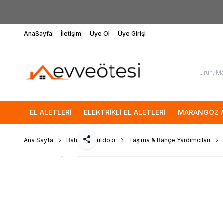
AnaSayfa
İletişim
Üye Ol
Üye Girişi
EL ALETLERİ
ELEKTRİKLİ EL ALETLERİ
MARANGOZ A
Ana Sayfa
Bahçe & Outdoor
Taşıma & Bahçe Yardımcıları
Paylaş