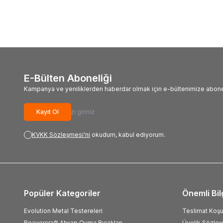
E-Bülten Aboneliği
Kampanya ve yeniliklerden haberdar olmak için e-bültenimize abone
Kayıt Ol
KVKK Sözleşmesi'ni
okudum, kabul ediyorum.
Popüler Kategoriler
Önemli Bil
Evolution Metal Testereleri
Teslimat Koşul
Beavercraft Ahşap Oyma Bıçakları
Üyelik Sözle