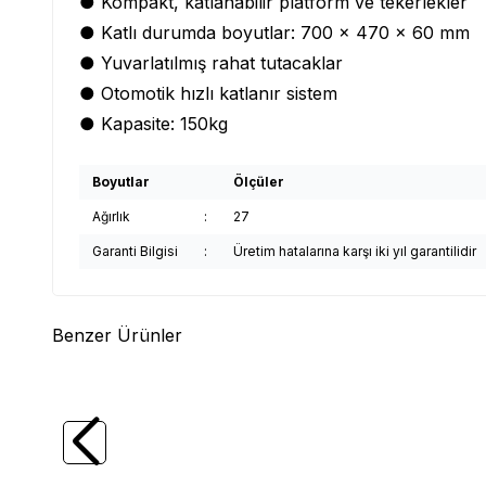
● Kompakt, katlanabilir platform ve tekerlekler
● Katlı durumda boyutlar: 700 x 470 x 60 mm
● Yuvarlatılmış rahat tutacaklar
● Otomotik hızlı katlanır sistem
● Kapasite: 150kg
Boyutlar
Ölçüler
Ağırlık
:
27
Garanti Bilgisi
:
Üretim hatalarına karşı iki yıl garantilidir
Benzer Ürünler
(0)
WERT
WERT 9001 Katlanır El Arabası
MANN
Katlanı
3.167,34
TL
4.95