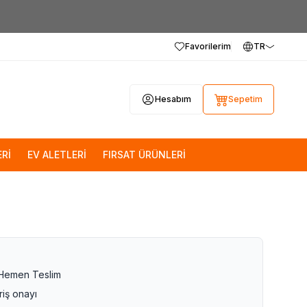
Favorilerim
TR
Hesabım
Sepetim
Rİ
EV ALETLERİ
FIRSAT ÜRÜNLERİ
 Hemen Teslim
riş onayı