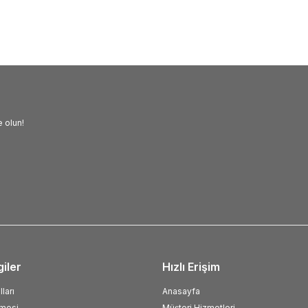
 olun!
giler
Hızlı Erişim
ları
Anasayfa
şmesi
Müşteri Hizmetleri