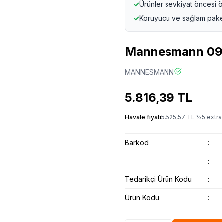
✓
Ürünler sevkiyat öncesi ö
✓
Koruyucu ve sağlam pak
Mannesmann 096-
MANNESMANN
5.816,39
TL
Havale fiyatı
5.525,57
TL
%
5
extra
Barkod
:
:
Tedarikçi Ürün Kodu
:
Ürün Kodu
: